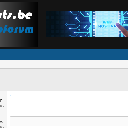
am
ist
es
ist