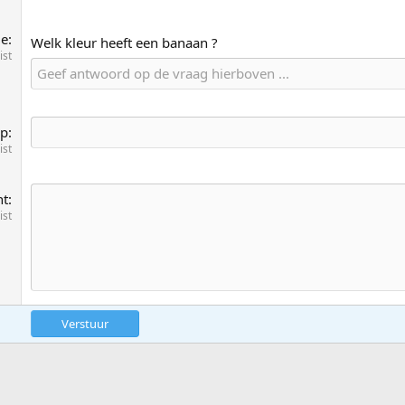
ie
Welk kleur heeft een banaan ?
ist
rp
ist
ht
ist
Verstuur