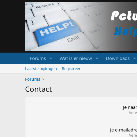
Forums
Wat is er nieuw
Downloads
Laatste bijdragen
Registreer
Forums
Contact
Je na
Vere
Je e-mailadr
Vere