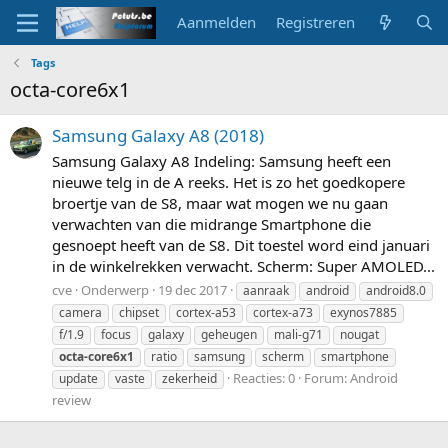
Aanmelden
Registreren
Tags
octa-core6x1
Samsung Galaxy A8 (2018)
Samsung Galaxy A8 Indeling: Samsung heeft een
nieuwe telg in de A reeks. Het is zo het goedkopere
broertje van de S8, maar wat mogen we nu gaan
verwachten van die midrange Smartphone die
gesnoept heeft van de S8. Dit toestel word eind januari
in de winkelrekken verwacht. Scherm: Super AMOLED...
cve
Onderwerp
19 dec 2017
aanraak
android
android8.0
camera
chipset
cortex-a53
cortex-a73
exynos7885
f/1.9
focus
galaxy
geheugen
mali-g71
nougat
octa-core6x1
ratio
samsung
scherm
smartphone
Reacties: 0
Forum:
Android
update
vaste
zekerheid
review