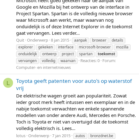
Microsoft heeft goed gekeken naar de aanpak van
Google en Mozilla bij het ontwerp van de interface in
Project Spartan. Spartan is de volledig nieuwe browser
waar Microsoft aan werkt, maar waarvan nog
onduidelijk is of deze Internet Explorer in de toekomst
gaat vervangen. Lees verder...
Quit
Onderwerp
8 jan 2015
aanpak
browser
details
explorer
gekeken
interface
microsoft-browser
mozilla
onduidelijk
ontwerp
project
spartan
toekomst
Reacties: 0
Forum:
vervangen
volledig
waarvan
Computer- en internetnieuws
Toyota geeft patenten voor auto's op waterstof
L
vrij
De elektrische wagen groeit aan populariteit. Zowat
ieder groot merk heeft intussen een exemplaar en in de
nabije toekomst verwachten we enkele spannende
modellen van onder andere Audi, Mercedes en Porsche.
Toch is Toyota er niet van overtuigd dat de toekomst
volledig elektrisch is. Lees...
lotus
Onderwerp
7 jan 2015
autos
bronzdnet.be