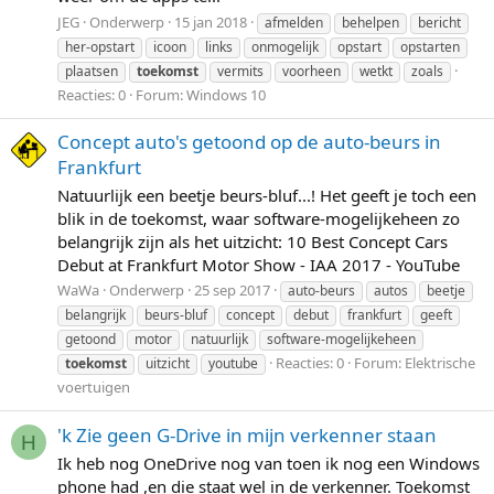
JEG
Onderwerp
15 jan 2018
afmelden
behelpen
bericht
her-opstart
icoon
links
onmogelijk
opstart
opstarten
plaatsen
toekomst
vermits
voorheen
wetkt
zoals
Reacties: 0
Forum:
Windows 10
Concept auto's getoond op de auto-beurs in
Frankfurt
Natuurlijk een beetje beurs-bluf...! Het geeft je toch een
blik in de toekomst, waar software-mogelijkeheen zo
belangrijk zijn als het uitzicht: 10 Best Concept Cars
Debut at Frankfurt Motor Show - IAA 2017 - YouTube
WaWa
Onderwerp
25 sep 2017
auto-beurs
autos
beetje
belangrijk
beurs-bluf
concept
debut
frankfurt
geeft
getoond
motor
natuurlijk
software-mogelijkeheen
Reacties: 0
Forum:
Elektrische
toekomst
uitzicht
youtube
voertuigen
'k Zie geen G-Drive in mijn verkenner staan
H
Ik heb nog OneDrive nog van toen ik nog een Windows
phone had ,en die staat wel in de verkenner. Toekomst