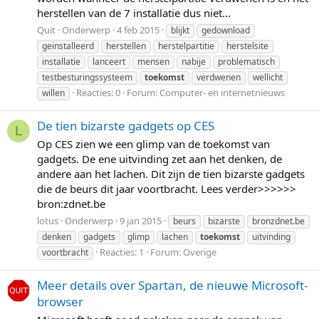
herstellen van de 7 installatie dus niet...
Quit
Onderwerp
4 feb 2015
blijkt
gedownload
geinstalleerd
herstellen
herstelpartitie
herstelsite
installatie
lanceert
mensen
nabije
problematisch
testbesturingssysteem
toekomst
verdwenen
wellicht
Reacties: 0
Forum:
Computer- en internetnieuws
willen
De tien bizarste gadgets op CES
L
Op CES zien we een glimp van de toekomst van
gadgets. De ene uitvinding zet aan het denken, de
andere aan het lachen. Dit zijn de tien bizarste gadgets
die de beurs dit jaar voortbracht. Lees verder>>>>>>
bron:zdnet.be
lotus
Onderwerp
9 jan 2015
beurs
bizarste
bronzdnet.be
denken
gadgets
glimp
lachen
toekomst
uitvinding
Reacties: 1
Forum:
Overige
voortbracht
Meer details over Spartan, de nieuwe Microsoft-
browser