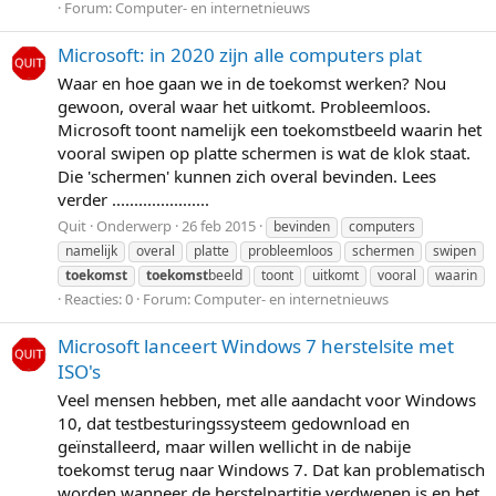
Forum:
Computer- en internetnieuws
Microsoft: in 2020 zijn alle computers plat
Waar en hoe gaan we in de toekomst werken? Nou
gewoon, overal waar het uitkomt. Probleemloos.
Microsoft toont namelijk een toekomstbeeld waarin het
vooral swipen op platte schermen is wat de klok staat.
Die 'schermen' kunnen zich overal bevinden. Lees
verder ......................
Quit
Onderwerp
26 feb 2015
bevinden
computers
namelijk
overal
platte
probleemloos
schermen
swipen
toekomst
toekomst
beeld
toont
uitkomt
vooral
waarin
Reacties: 0
Forum:
Computer- en internetnieuws
Microsoft lanceert Windows 7 herstelsite met
ISO's
Veel mensen hebben, met alle aandacht voor Windows
10, dat testbesturingssysteem gedownload en
geïnstalleerd, maar willen wellicht in de nabije
toekomst terug naar Windows 7. Dat kan problematisch
worden wanneer de herstelpartitie verdwenen is en het