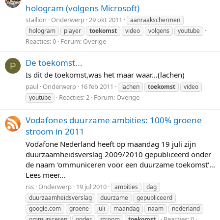
hologram (volgens Microsoft)
stallion
Onderwerp
29 okt 2011
aanraakschermen
hologram
player
toekomst
video
volgens
youtube
Reacties: 0
Forum:
Overige
De toekomst...
P
Is dit de toekomst,was het maar waar...(lachen)
paul
Onderwerp
16 feb 2011
lachen
toekomst
video
Reacties: 2
Forum:
Overige
youtube
Vodafones duurzame ambities: 100% groene
stroom in 2011
Vodafone Nederland heeft op maandag 19 juli zijn
duurzaamheidsverslag 2009/2010 gepubliceerd onder
de naam 'ommuniceren voor een duurzame toekomst'...
Lees meer...
rss
Onderwerp
19 jul 2010
ambities
dag
duurzaamheidsverslag
duurzame
gepubliceerd
google.com
groene
juli
maandag
naam
nederland
Reacties: 0
ommuniceren
onder
stroom
toekomst