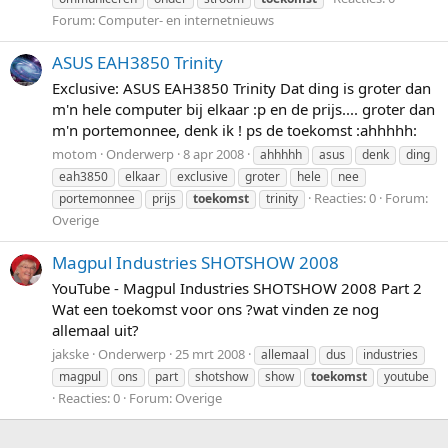
Forum:
Computer- en internetnieuws
ASUS EAH3850 Trinity
Exclusive: ASUS EAH3850 Trinity Dat ding is groter dan
m'n hele computer bij elkaar :p en de prijs.... groter dan
m'n portemonnee, denk ik ! ps de toekomst :ahhhhh:
motom
Onderwerp
8 apr 2008
ahhhhh
asus
denk
ding
eah3850
elkaar
exclusive
groter
hele
nee
Reacties: 0
Forum:
portemonnee
prijs
toekomst
trinity
Overige
Magpul Industries SHOTSHOW 2008
YouTube - Magpul Industries SHOTSHOW 2008 Part 2
Wat een toekomst voor ons ?wat vinden ze nog
allemaal uit?
jakske
Onderwerp
25 mrt 2008
allemaal
dus
industries
magpul
ons
part
shotshow
show
toekomst
youtube
Reacties: 0
Forum:
Overige