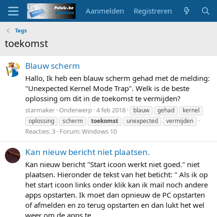
Aanmelden
Registreren
Tags
toekomst
Blauw scherm
Hallo, Ik heb een blauw scherm gehad met de melding:
"Unexpected Kernel Mode Trap". Welk is de beste
oplossing om dit in de toekomst te vermijden?
starmaker
Onderwerp
4 feb 2018
blauw
gehad
kernel
oplossing
scherm
toekomst
unexpected
vermijden
Reacties: 3
Forum:
Windows 10
Kan nieuw bericht niet plaatsen.
Kan nieuw bericht "Start icoon werkt niet goed." niet
plaatsen. Hieronder de tekst van het beticht: " Als ik op
het start icoon links onder klik kan ik mail noch andere
apps opstarten. Ik moet dan opnieuw de PC opstarten
of afmelden en zo terug opstarten en dan lukt het wel
weer om de apps te...