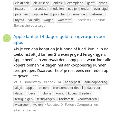
elektrisch
elektrische
enkele
exemplaar
geeft
groeit
intussen
mercedes
modellen
nabije
onder
overtuigd
patenten
populariteit
porsche
spannende
toekomst
Reacties: 1
Forum:
toyota
volledig
wagen
waterstof
Elektrische voertuigen
Apple laat je 14 dagen geld terugvragen voor
L
apps
Als je een app koopt op je iPhone of iPad, kun je in de
toekomst altijd binnen 2 weken je geld terugkrijgen.
Apple heeft zijn voorwaarden aangepast, waardoor alle
kopers binnen 14 dagen het aankoopbedrag kunnen
terugvragen. Daarvoor hoef je niet eens een reden op
te geven. Lees...
lotus
Onderwerp
30 dec 2014
aangepast
aankoopbedrag
altijd
apple
binnen
broncomputeridee.nl
daarvoor
dagen
geven
iphone
koopt
kopers
reden
terugkrijgen
terugvragen
toekomst
voorwaarden
Reacties: 0
Forum:
Computer- en
waardoor
weken
internetnieuws