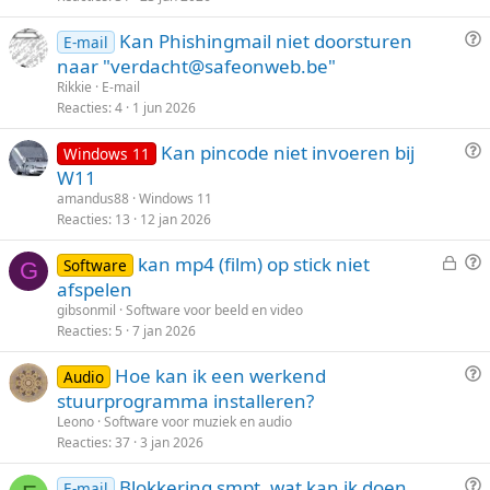
o
l
V
Kan Phishingmail niet doorsturen
t
o
E-mail
r
naar "verdacht@safeonweb.be"
e
s
a
n
t
Rikkie
E-mail
a
Reacties
4
1 jun 2026
g
V
Kan pincode niet invoeren bij
Windows 11
r
W11
a
amandus88
Windows 11
a
Reacties
13
12 jan 2026
g
G
V
kan mp4 (film) op stick niet
Software
G
e
r
afspelen
s
a
gibsonmil
Software voor beeld en video
l
a
Reacties
5
7 jan 2026
o
g
V
Hoe kan ik een werkend
t
Audio
r
stuurprogramma installeren?
e
a
n
Leono
Software voor muziek en audio
a
Reacties
37
3 jan 2026
g
V
Blokkering smpt, wat kan ik doen
E-mail