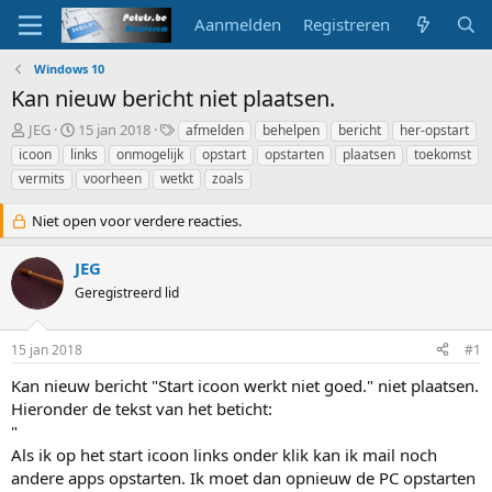
Aanmelden
Registreren
Windows 10
Kan nieuw bericht niet plaatsen.
O
S
T
JEG
15 jan 2018
afmelden
behelpen
bericht
her-opstart
n
t
a
icoon
links
onmogelijk
opstart
opstarten
plaatsen
toekomst
d
a
g
vermits
voorheen
wetkt
zoals
e
r
s
r
t
Niet open voor verdere reacties.
w
d
e
a
r
JEG
t
p
u
Geregistreerd lid
s
m
t
a
15 jan 2018
#1
r
Kan nieuw bericht "Start icoon werkt niet goed." niet plaatsen.
t
e
Hieronder de tekst van het beticht:
r
"
Als ik op het start icoon links onder klik kan ik mail noch
andere apps opstarten. Ik moet dan opnieuw de PC opstarten