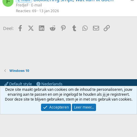
F
r
FredjeF
E-mail
Reacties
69
13 jan 2026
a
a
g
Facebook
X (Twitter)
LinkedIn
Reddit
Pinterest
Tumblr
WhatsApp
E-mail
koppeling
Deel:
Windows 10
Default style
Nederlands
Deze site maakt gebruik van cookies om de inhoud te personaliseren, jouw
Contact
Voorwaarden en regels
Privacybeleid
Help
ervaring aan te passen en om je ingelogd te houden als jij je registreert.
Hoofdpagina
R
Door deze site te blijven gebruiken, stem je in met ons gebruik van cookies.
S
S
Accepteren
Leer meer...
®
Community platform by XenForo
© 2010-2024 XenForo Ltd.