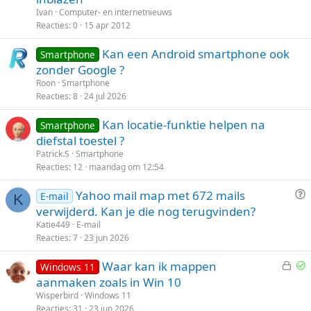
s
t
Ivan
Computer- en internetnieuws
l
i
Reacties
0
15 apr 2012
o
k
Kan een Android smartphone ook
t
e
Smartphone
zonder Google ?
e
l
n
Roon
Smartphone
Reacties
8
24 jul 2026
Kan locatie-funktie helpen na
Smartphone
diefstal toestel ?
Patrick.S
Smartphone
Reacties
12
maandag om 12:54
V
Yahoo mail map met 672 mails
E-mail
K
r
verwijderd. Kan je die nog terugvinden?
a
Katie449
E-mail
a
Reacties
7
23 jun 2026
g
G
Waar kan ik mappen
Windows 11
e
p
aanmaken zoals in Win 10
s
g
Wisperbird
Windows 11
l
e
Reacties
31
23 jun 2026