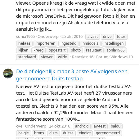
viewer. Opeens kreeg ik de vraag wat ik wilde doen met
dit programma en heb per ongeluk op: foto's kijken van
de microsoft OneDrive. Dit had gewoon foto's kijken en
importeren moeten zijn Als ik nu de telefoon via usb
aansluit krijg ik...
sonia1965
Onderwerp
25 okt 2016
alvast
drive
fotos
helaas
importeren
ingesteld
inmiddels
instellingen
kijken
kreeg
opgestart
photo
resultaat
sonia1965
Reacties: 16
Forum:
Windows 10
standaard
viewer
wilde
De 4 of eigenlijk maar 3 beste AV volgens een
gerenomeerd Duits testlab.
Nieuwe AV test uitgegeven door het duitse Testlab AV-
test. Het Duitse TestLab AV-test heeft 27 virusscanners
aan de tand gevoeld voor onze geliefde Android
toestellen. Slechts 9 haalden een score van 95%, Alle
anderen haalden 92,2% of minder. Maar 4 haalden een
fantastische score van 100%...
cve
Onderwerp
24 okt 2016
android
av-test
baidu
belgie
brons
duits
duitse
eindigt
gerenomeerd