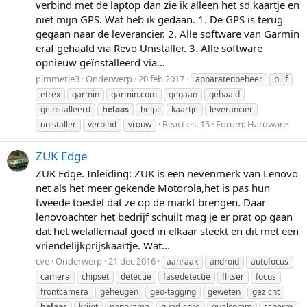
verbind met de laptop dan zie ik alleen het sd kaartje en
niet mijn GPS. Wat heb ik gedaan. 1. De GPS is terug
gegaan naar de leverancier. 2. Alle software van Garmin
eraf gehaald via Revo Unistaller. 3. Alle software
opnieuw geïnstalleerd via...
pimmetje3
Onderwerp
20 feb 2017
apparatenbeheer
blijf
etrex
garmin
garmin.com
gegaan
gehaald
geinstalleerd
helaas
helpt
kaartje
leverancier
Reacties: 15
Forum:
Hardware
unistaller
verbind
vrouw
ZUK Edge
ZUK Edge. Inleiding: ZUK is een nevenmerk van Lenovo
net als het meer gekende Motorola,het is pas hun
tweede toestel dat ze op de markt brengen. Daar
lenovoachter het bedrijf schuilt mag je er prat op gaan
dat het welallemaal goed in elkaar steekt en dit met een
vriendelijkprijskaartje. Wat...
cve
Onderwerp
21 dec 2016
aanraak
android
autofocus
camera
chipset
detectie
fasedetectie
flitser
focus
frontcamera
geheugen
geo-tagging
geweten
gezicht
helaas
krijgt
panorama
quad-core
qualcomm
scherm