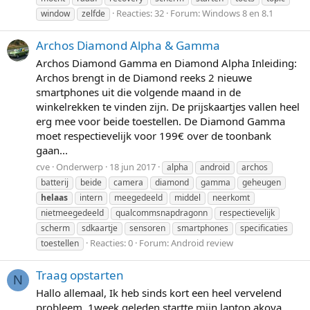
Reacties: 32
Forum:
Windows 8 en 8.1
window
zelfde
Archos Diamond Alpha & Gamma
Archos Diamond Gamma en Diamond Alpha Inleiding:
Archos brengt in de Diamond reeks 2 nieuwe
smartphones uit die volgende maand in de
winkelrekken te vinden zijn. De prijskaartjes vallen heel
erg mee voor beide toestellen. De Diamond Gamma
moet respectievelijk voor 199€ over de toonbank
gaan...
cve
Onderwerp
18 jun 2017
alpha
android
archos
batterij
beide
camera
diamond
gamma
geheugen
helaas
intern
meegedeeld
middel
neerkomt
nietmeegedeeld
qualcommsnapdragonn
respectievelijk
scherm
sdkaartje
sensoren
smartphones
specificaties
Reacties: 0
Forum:
Android review
toestellen
Traag opstarten
N
Hallo allemaal, Ik heb sinds kort een heel vervelend
probleem. 1week geleden startte mijn laptop akoya