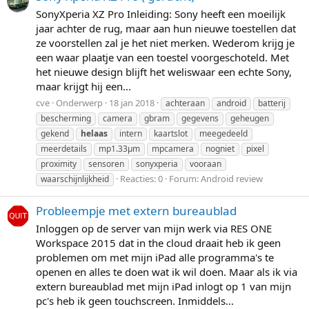
SonyXperia XZ Pro Inleiding: Sony heeft een moeilijk
jaar achter de rug, maar aan hun nieuwe toestellen dat
ze voorstellen zal je het niet merken. Wederom krijg je
een waar plaatje van een toestel voorgeschoteld. Met
het nieuwe design blijft het weliswaar een echte Sony,
maar krijgt hij een...
cve
Onderwerp
18 jan 2018
achteraan
android
batterij
bescherming
camera
gbram
gegevens
geheugen
gekend
helaas
intern
kaartslot
meegedeeld
meerdetails
mp1.33µm
mpcamera
nogniet
pixel
proximity
sensoren
sonyxperia
vooraan
Reacties: 0
Forum:
Android review
waarschijnlijkheid
Probleempje met extern bureaublad
Inloggen op de server van mijn werk via RES ONE
Workspace 2015 dat in the cloud draait heb ik geen
problemen om met mijn iPad alle programma's te
openen en alles te doen wat ik wil doen. Maar als ik via
extern bureaublad met mijn iPad inlogt op 1 van mijn
pc's heb ik geen touchscreen. Inmiddels...