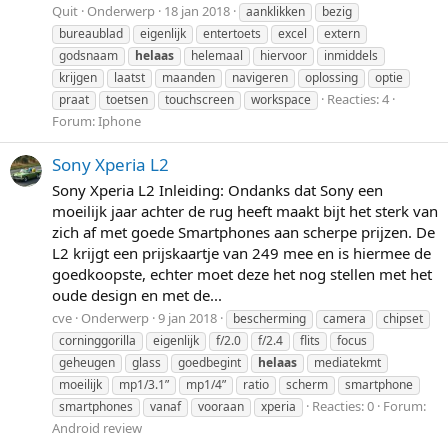
Quit
Onderwerp
18 jan 2018
aanklikken
bezig
bureaublad
eigenlijk
entertoets
excel
extern
godsnaam
helaas
helemaal
hiervoor
inmiddels
krijgen
laatst
maanden
navigeren
oplossing
optie
Reacties: 4
praat
toetsen
touchscreen
workspace
Forum:
Iphone
Sony Xperia L2
Sony Xperia L2 Inleiding: Ondanks dat Sony een
moeilijk jaar achter de rug heeft maakt bijt het sterk van
zich af met goede Smartphones aan scherpe prijzen. De
L2 krijgt een prijskaartje van 249 mee en is hiermee de
goedkoopste, echter moet deze het nog stellen met het
oude design en met de...
cve
Onderwerp
9 jan 2018
bescherming
camera
chipset
corninggorilla
eigenlijk
f/2.0
f/2.4
flits
focus
geheugen
glass
goedbegint
helaas
mediatekmt
moeilijk
mp1/3.1”
mp1/4”
ratio
scherm
smartphone
Reacties: 0
Forum:
smartphones
vanaf
vooraan
xperia
Android review