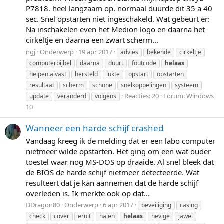
P7818. heel langzaam op, normaal duurde dit 35 a 40
sec. Snel opstarten niet ingeschakeld. Wat gebeurt er:
Na inschakelen even het Medion logo en daarna het
cirkeltje en daarna een zwart scherm...
ngj
Onderwerp
19 apr 2017
advies
bekende
cirkeltje
computerbijbel
daarna
duurt
foutcode
helaas
helpen.alvast
hersteld
lukte
opstart
opstarten
resultaat
scherm
schone
snelkoppelingen
systeem
Reacties: 20
Forum:
Windows
update
veranderd
volgens
10
Wanneer een harde schijf crashed
Vandaag kreeg ik de melding dat er een labo computer
nietmeer wilde opstarten. Het ging om een wat ouder
toestel waar nog MS-DOS op draaide. Al snel bleek dat
de BIOS de harde schijf nietmeer detecteerde. Wat
resulteert dat je kan aannemen dat de harde schijf
overleden is. Ik merkte ook op dat...
DDragon80
Onderwerp
6 apr 2017
beveiliging
casing
check
cover
eruit
halen
helaas
hevige
jawel