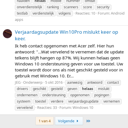
haalden
helaas
mobile
nummer
omdat
onverdienstelijk
ranking
scanners
score
security
Reacties: 10
Forum:
Android
testlab
verdienstelijk
volgens
apps
Verjaardagsupdate Win10Pro mislukt keer op
keer.
Ik heb contact opgenomen met Acer zelf. Hier hun
antwoord: "...Wat vervelend te vernemen dat de update
telkens blijft hangen op 87%. Wij kunnen helaas geen
Windows 10 ondersteuning geven voor uw toestel. Uw
toestel wordt door ons als niet geschikt gesteld voor in
gebruik met Windows 10. Er...
JEG
Onderwerp
5 okt 2016
aanwezig
antwoord
contact
drivers
geschikt
gesteld
geven
helaas
mislukt
ondernemen
ondersteuning
opgenomen
pogingen
systeem
toestel
verdere
verjaardagsupdate
vernemen
Reacties: 33
Forum:
Windows 10
vervelend
Laatste
1 van 4
Volgende