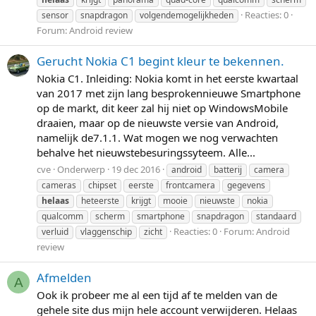
Reacties: 0
sensor
snapdragon
volgendemogelijkheden
Forum:
Android review
Gerucht Nokia C1 begint kleur te bekennen.
Nokia C1. Inleiding: Nokia komt in het eerste kwartaal
van 2017 met zijn lang besprokennieuwe Smartphone
op de markt, dit keer zal hij niet op WindowsMobile
draaien, maar op de nieuwste versie van Android,
namelijk de7.1.1. Wat mogen we nog verwachten
behalve het nieuwstebesuringssyteem. Alle...
cve
Onderwerp
19 dec 2016
android
batterij
camera
cameras
chipset
eerste
frontcamera
gegevens
helaas
heteerste
krijgt
mooie
nieuwste
nokia
qualcomm
scherm
smartphone
snapdragon
standaard
Reacties: 0
Forum:
Android
verluid
vlaggenschip
zicht
review
Afmelden
A
Ook ik probeer me al een tijd af te melden van de
gehele site dus mijn hele account verwijderen. Helaas