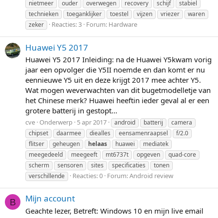
nietmeer
ouder
overwegen
recovery
schijf
stabiel
technieken
toeganklijker
toestel
vijzen
vriezer
waren
Reacties: 3
Forum:
Hardware
zeker
Huawei Y5 2017
Huawei Y5 2017 Inleiding: na de Huawei Y5kwam vorig
jaar een opvolger die Y5II noemde en dan komt er nu
eennieuwe Y5 uit en deze krijgt 2017 mee achter Y5.
Wat mogen weverwachten van dit bugetmodelletje van
het Chinese merk? Huawei heeftin ieder geval al er een
grotere batterij in gestopt...
cve
Onderwerp
5 apr 2017
android
batterij
camera
chipset
daarmee
diealles
eensamenraapsel
f/2.0
flitser
geheugen
helaas
huawei
mediatek
meegedeeld
meegeeft
mt6737t
opgeven
quad-core
scherm
sensoren
sites
specificaties
tonen
Reacties: 0
Forum:
Android review
verschillende
Mijn account
B
Geachte lezer, Betreft: Windows 10 en mijn live email