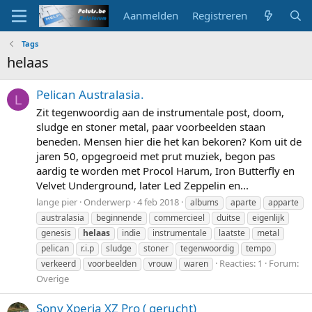
Aanmelden
Registreren
Tags
helaas
Pelican Australasia.
L
Zit tegenwoordig aan de instrumentale post, doom,
sludge en stoner metal, paar voorbeelden staan
beneden. Mensen hier die het kan bekoren? Kom uit de
jaren 50, opgegroeid met prut muziek, begon pas
aardig te worden met Procol Harum, Iron Butterfly en
Velvet Underground, later Led Zeppelin en...
lange pier
Onderwerp
4 feb 2018
albums
aparte
apparte
australasia
beginnende
commercieel
duitse
eigenlijk
genesis
helaas
indie
instrumentale
laatste
metal
pelican
r.i.p
sludge
stoner
tegenwoordig
tempo
Reacties: 1
Forum:
verkeerd
voorbeelden
vrouw
waren
Overige
Sony Xperia XZ Pro ( gerucht)