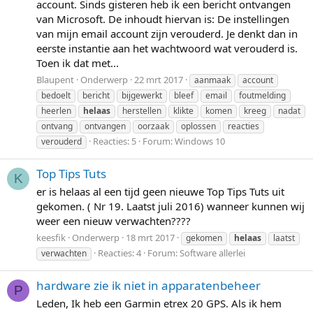
account. Sinds gisteren heb ik een bericht ontvangen
van Microsoft. De inhoudt hiervan is: De instellingen
van mijn email account zijn verouderd. Je denkt dan in
eerste instantie aan het wachtwoord wat verouderd is.
Toen ik dat met...
Blaupent
Onderwerp
22 mrt 2017
aanmaak
account
bedoelt
bericht
bijgewerkt
bleef
email
foutmelding
heerlen
helaas
herstellen
klikte
komen
kreeg
nadat
ontvang
ontvangen
oorzaak
oplossen
reacties
Reacties: 5
Forum:
Windows 10
verouderd
Top Tips Tuts
K
er is helaas al een tijd geen nieuwe Top Tips Tuts uit
gekomen. ( Nr 19. Laatst juli 2016) wanneer kunnen wij
weer een nieuw verwachten????
keesfik
Onderwerp
18 mrt 2017
gekomen
helaas
laatst
Reacties: 4
Forum:
Software allerlei
verwachten
hardware zie ik niet in apparatenbeheer
P
Leden, Ik heb een Garmin etrex 20 GPS. Als ik hem