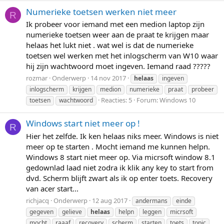
Numerieke toetsen werken niet meer
R
Ik probeer voor iemand met een medion laptop zijn
numerieke toetsen weer aan de praat te krijgen maar
helaas het lukt niet . wat wel is dat de numerieke
toetsen wel werken met het inlogscherm van W10 waar
hij zijn wachtwoord moet ingeven. Iemand raad ?????
rozmar
Onderwerp
14 nov 2017
helaas
ingeven
inlogscherm
krijgen
medion
numerieke
praat
probeer
Reacties: 5
Forum:
Windows 10
toetsen
wachtwoord
Windows start niet meer op !
R
Hier het zelfde. Ik ken helaas niks meer. Windows is niet
meer op te starten . Mocht iemand me kunnen helpn.
Windows 8 start niet meer op. Via micrsoft window 8.1
gedownlad laad niet zodra ik klik any key to start from
dvd. Scherm blijft zwart als ik op enter toets. Recovery
van acer start...
richjacq
Onderwerp
12 aug 2017
andermans
einde
gegeven
gelieve
helaas
helpn
leggen
micrsoft
mocht
raaaf
recovery
scherm
starten
toets
topic