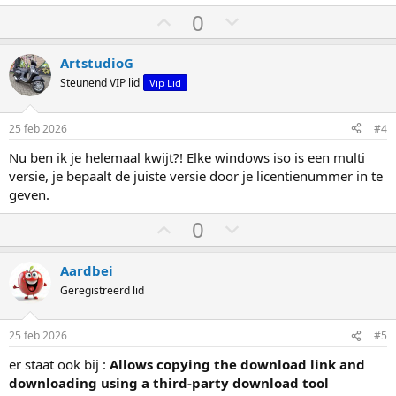
S
S
0
t
t
e
e
ArtstudioG
m
m
Steunend VIP lid
Vip Lid
o
o
m
m
25 feb 2026
#4
h
l
Nu ben ik je helemaal kwijt?! Elke windows iso is een multi
o
a
versie, je bepaalt de juiste versie door je licentienummer in te
o
a
geven.
g
g
S
S
0
t
t
e
e
Aardbei
m
m
Geregistreerd lid
o
o
m
m
25 feb 2026
#5
h
l
er staat ook bij :
Allows copying the download link and
o
a
downloading using a third-party download tool