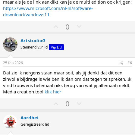
o
a
maar als je de link aanklikt kan je de multi edition ook krijgen:
g
g
https://www.microsoft.com/nl-nl/software-
download/windows11
S
S
0
t
t
e
e
ArtstudioG
m
m
Steunend VIP lid
Vip Lid
o
o
m
m
25 feb 2026
#6
h
l
Dat zie ik nergens staan maar soit, als jij denkt dat dit een
o
a
zinvolle bijdrage is wie ben ik dan om dat tegen te spreken. Ik
o
a
vind trouwens helemaal niks terug van wat jij allemaal meldt.
g
g
Media creation tool
klik hier
S
S
0
t
t
e
e
Aardbei
m
m
Geregistreerd lid
o
o