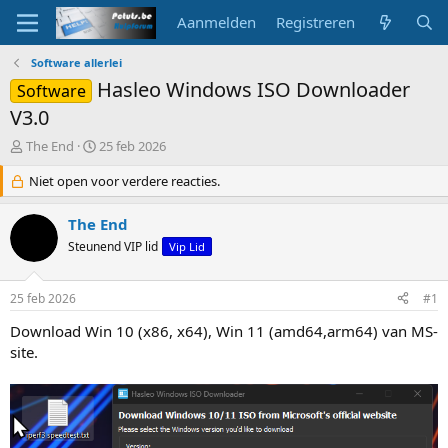
Aanmelden
Registreren
Software allerlei
Hasleo Windows ISO Downloader
Software
V3.0
O
S
The End
25 feb 2026
n
t
d
Niet open voor verdere reacties.
a
e
r
r
t
The End
w
d
Steunend VIP lid
Vip Lid
e
a
r
t
p
u
25 feb 2026
#1
s
m
t
Download Win 10 (x86, x64), Win 11 (amd64,arm64) van MS-
a
site.
r
t
e
r