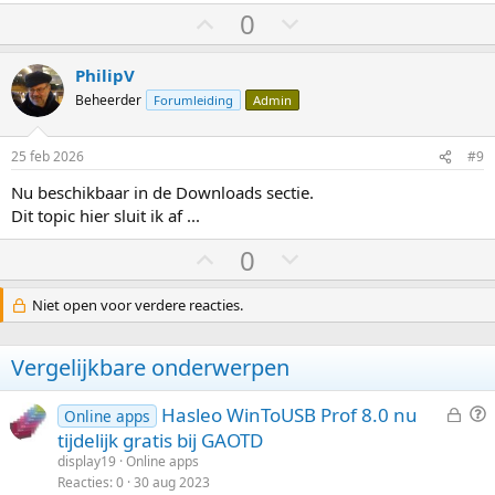
S
S
0
t
t
e
e
PhilipV
m
m
Beheerder
Forumleiding
Admin
o
o
m
m
25 feb 2026
#9
h
l
Nu beschikbaar in de Downloads sectie.
o
a
Dit topic hier sluit ik af ...
o
a
S
S
0
g
g
t
t
e
e
Niet open voor verdere reacties.
m
m
o
o
Vergelijkbare onderwerpen
m
m
h
l
G
V
Hasleo WinToUSB Prof 8.0 nu
Online apps
e
r
o
a
tijdelijk gratis bij GAOTD
s
a
display19
Online apps
o
a
l
a
Reacties
0
30 aug 2023