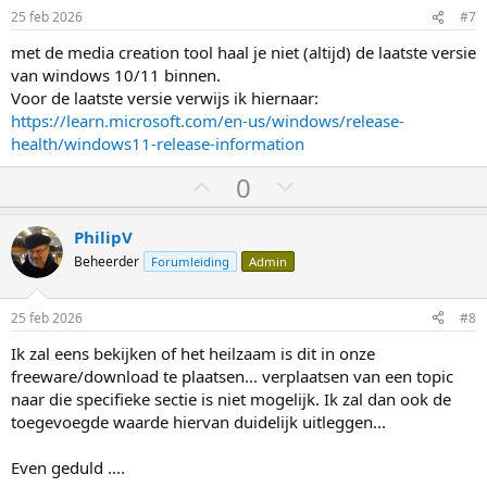
m
m
25 feb 2026
#7
h
l
met de media creation tool haal je niet (altijd) de laatste versie
o
a
van windows 10/11 binnen.
o
a
Voor de laatste versie verwijs ik hiernaar:
g
g
https://learn.microsoft.com/en-us/windows/release-
health/windows11-release-information
S
S
0
t
t
e
e
PhilipV
m
m
Beheerder
Forumleiding
Admin
o
o
m
m
25 feb 2026
#8
h
l
Ik zal eens bekijken of het heilzaam is dit in onze
o
a
freeware/download te plaatsen... verplaatsen van een topic
o
a
naar die specifieke sectie is niet mogelijk. Ik zal dan ook de
g
g
toegevoegde waarde hiervan duidelijk uitleggen...
Even geduld ....