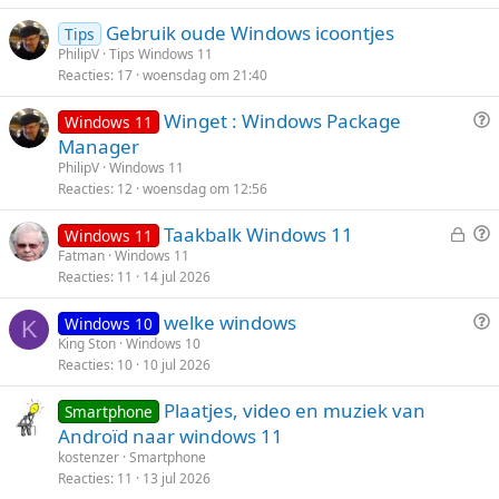
g
g
o
g
Gebruik oude Windows icoontjes
t
Tips
PhilipV
Tips Windows 11
e
Reacties
17
woensdag om 21:40
n
V
Winget : Windows Package
Windows 11
r
Manager
a
PhilipV
Windows 11
a
Reacties
12
woensdag om 12:56
g
G
V
Taakbalk Windows 11
Windows 11
e
r
Fatman
Windows 11
Reacties
11
14 jul 2026
s
a
l
a
V
welke windows
Windows 10
o
g
K
r
King Ston
Windows 10
t
Reacties
10
10 jul 2026
a
e
a
n
Plaatjes, video en muziek van
Smartphone
g
Androïd naar windows 11
kostenzer
Smartphone
Reacties
11
13 jul 2026