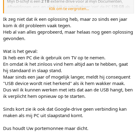
Mijn D-schijf is een
2 TB
externe drive voor al mijn Documenten,
Afbeeldingen, enz. en als ik kijk in schijfbeheer 'ziet' de PC
128 GB
als
Klik om te vergroten...
D-schijf, terwijl het 2 TB groot is.
Ik zeg niet dat ik een oplossing heb, maar zo sinds een jaar
Als ik heropstart is het terug Oké.
kom ik dit probleem vaak tegen.
Heb al van alles geprobeerd, maar helaas nog geen oplossing
Moest ik op OK klikken zijn
al
mijn bestanden allicht weg...
gevonden.
Op C staat alléén het OS en mijn programma's.
Wat is het geval:
Wat gebeurt hier?
Ik heb een PC die ik gebruik om TV op te nemen.
En omdat ik het zinloos vind hem altijd aan te hebben, gaat
WW
hij standaard in slaap stand.
Maar sinds een jaar of mogelijk langer, meldt hij consequent
"USB device wordt niet herkend" als ik hem wakker maak.
Dus wil ik kunnen werken met iets dat aan de USB hangt, ben
ik verplicht hem opnieuw op te starten.
Sinds kort zie ik ook dat Google-drive geen verbinding kan
maken als mij PC uit slaapstand komt.
Dus houdt Uw portemonnee maar dicht.