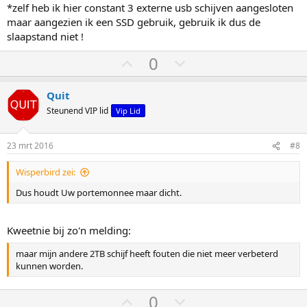
*zelf heb ik hier constant 3 externe usb schijven aangesloten
maar aangezien ik een SSD gebruik, gebruik ik dus de
slaapstand niet !
S
S
0
t
t
e
e
Quit
m
m
Steunend VIP lid
Vip Lid
o
o
m
m
23 mrt 2016
#8
h
l
Wisperbird zei:
o
a
o
a
Dus houdt Uw portemonnee maar dicht.
g
g
Kweetnie bij zo'n melding:
maar mijn andere 2TB schijf heeft fouten die niet meer verbeterd
kunnen worden.
S
S
0