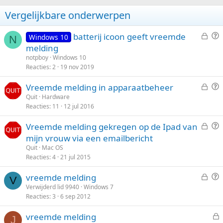
m
m
o
o
Vergelijkbare onderwerpen
m
m
h
l
G
V
batterij icoon geeft vreemde
Windows 10
N
e
r
o
a
melding
s
a
notpboy
Windows 10
o
a
l
a
Reacties
2
19 nov 2019
g
g
o
g
G
V
Vreemde melding in apparaatbeheer
t
e
r
Quit
Hardware
e
Reacties
11
12 jul 2016
s
a
n
l
a
G
V
Vreemde melding gekregen op de Ipad van
o
g
e
r
mijn vrouw via een emailbericht
t
s
a
Quit
Mac OS
e
l
a
Reacties
4
21 jul 2015
n
o
g
G
V
vreemde melding
t
V
e
r
Verwijderd lid 9940
Windows 7
e
Reacties
3
6 sep 2012
s
a
n
l
a
vreemde melding
o
g
J