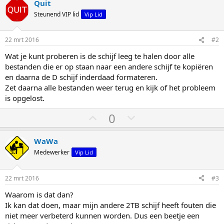
Quit
Steunend VIP lid
Vip Lid
22 mrt 2016
#2
Wat je kunt proberen is de schijf leeg te halen door alle
bestanden die er op staan naar een andere schijf te kopiëren
en daarna de D schijf inderdaad formateren.
Zet daarna alle bestanden weer terug en kijk of het probleem
is opgelost.
S
S
0
t
t
e
e
WaWa
m
m
Medewerker
Vip Lid
o
o
m
m
22 mrt 2016
#3
h
l
Waarom is dat dan?
o
a
Ik kan dat doen, maar mijn andere 2TB schijf heeft fouten die
o
a
niet meer verbeterd kunnen worden. Dus een beetje een