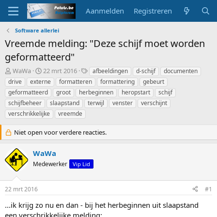
Aanmelden
Registreren
Software allerlei
Vreemde melding: "Deze schijf moet worden
geformatteerd"
O
S
T
WaWa
22 mrt 2016
afbeeldingen
d-schijf
documenten
n
t
a
drive
externe
formatteren
formattering
gebeurt
d
a
g
geformatteerd
groot
herbeginnen
heropstart
schijf
e
r
s
schijfbeheer
slaapstand
terwijl
venster
verschijnt
r
t
verschrikkelijke
w
d
vreemde
e
a
r
t
Niet open voor verdere reacties.
p
u
s
m
WaWa
t
Medewerker
Vip Lid
a
r
t
22 mrt 2016
#1
e
r
...ik krijg zo nu en dan - bij het herbeginnen uit slaapstand
een verschrikkelijke melding: