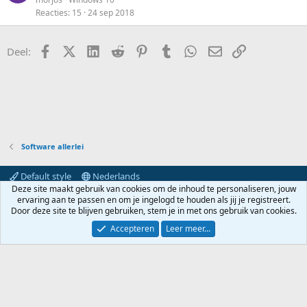
t
Reacties
15
24 sep 2018
s
a
e
l
a
n
o
g
Facebook
X (Twitter)
LinkedIn
Reddit
Pinterest
Tumblr
WhatsApp
E-mail
koppeling
Deel:
t
e
n
Software allerlei
Default style
Nederlands
Deze site maakt gebruik van cookies om de inhoud te personaliseren, jouw
Contact
Voorwaarden en regels
Privacybeleid
Help
ervaring aan te passen en om je ingelogd te houden als jij je registreert.
Hoofdpagina
R
Door deze site te blijven gebruiken, stem je in met ons gebruik van cookies.
S
S
Accepteren
Leer meer...
®
Community platform by XenForo
© 2010-2024 XenForo Ltd.