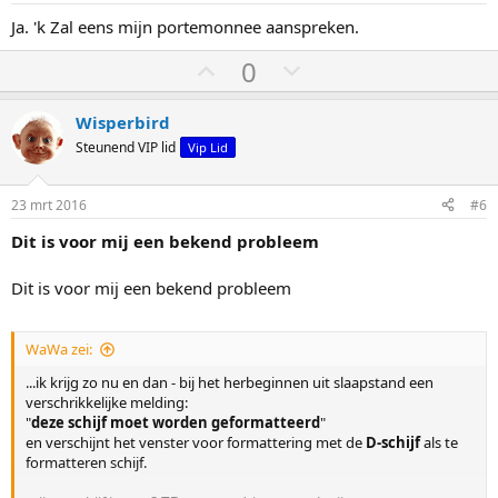
h
l
Ja. 'k Zal eens mijn portemonnee aanspreken.
o
a
o
a
S
S
0
g
g
t
t
e
e
Wisperbird
m
m
Steunend VIP lid
Vip Lid
o
o
m
m
23 mrt 2016
#6
h
l
Dit is voor mij een bekend probleem
o
a
o
a
Dit is voor mij een bekend probleem
g
g
WaWa zei:
...ik krijg zo nu en dan - bij het herbeginnen uit slaapstand een
verschrikkelijke melding:
"
deze schijf moet worden geformatteerd
"
en verschijnt het venster voor formattering met de
D-schijf
als te
formatteren schijf.