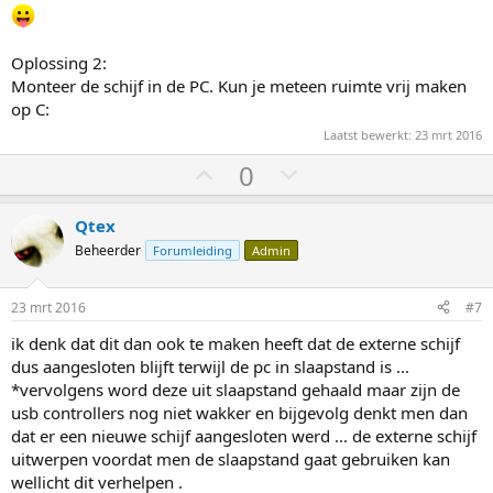
Oplossing 2:
Monteer de schijf in de PC. Kun je meteen ruimte vrij maken
op C:
Laatst bewerkt:
23 mrt 2016
S
S
0
t
t
e
e
Qtex
m
m
Beheerder
Forumleiding
Admin
o
o
m
m
23 mrt 2016
#7
h
l
ik denk dat dit dan ook te maken heeft dat de externe schijf
o
a
dus aangesloten blijft terwijl de pc in slaapstand is ...
o
a
*vervolgens word deze uit slaapstand gehaald maar zijn de
g
g
usb controllers nog niet wakker en bijgevolg denkt men dan
dat er een nieuwe schijf aangesloten werd ... de externe schijf
uitwerpen voordat men de slaapstand gaat gebruiken kan
wellicht dit verhelpen .