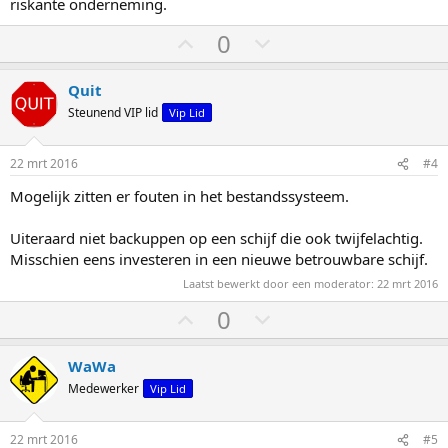
g
g
riskante onderneming.
S
S
0
t
t
e
e
Quit
m
m
Steunend VIP lid
Vip Lid
o
o
m
m
22 mrt 2016
#4
h
l
Mogelijk zitten er fouten in het bestandssysteem.
o
a
o
a
Uiteraard niet backuppen op een schijf die ook twijfelachtig.
g
g
Misschien eens investeren in een nieuwe betrouwbare schijf.
Laatst bewerkt door een moderator:
22 mrt 2016
S
S
0
t
t
e
e
WaWa
m
m
Medewerker
Vip Lid
o
o
m
m
22 mrt 2016
#5