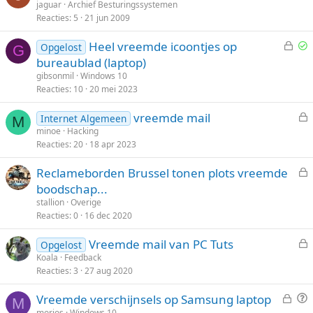
e
jaguar
Archief Besturingssystemen
t
Reacties
5
21 jun 2009
s
e
l
n
G
Heel vreemde icoontjes op
Opgelost
o
G
e
p
bureaublad (laptop)
t
s
g
gibsonmil
Windows 10
e
l
e
Reacties
10
20 mei 2023
n
o
l
vreemde mail
t
o
Internet Algemeen
M
e
minoe
Hacking
e
s
Reacties
20
18 apr 2023
s
n
t
l
Reclameborden Brussel tonen plots vreemde
o
e
boodschap...
t
s
stallion
Overige
e
l
Reacties
0
16 dec 2020
n
o
Vreemde mail van PC Tuts
t
Opgelost
e
Koala
Feedback
e
Reacties
3
27 aug 2020
s
n
l
G
V
Vreemde verschijnsels op Samsung laptop
o
M
e
r
morjos
Windows 10