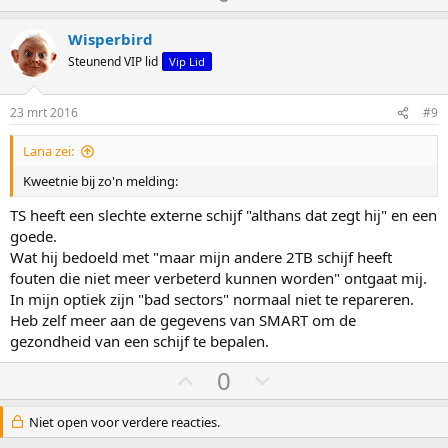
t
t
e
e
Wisperbird
m
m
Steunend VIP lid
Vip Lid
o
o
m
m
23 mrt 2016
#9
h
l
Lana zei:
o
a
o
a
Kweetnie bij zo'n melding:
g
g
TS heeft een slechte externe schijf "althans dat zegt hij" en een
goede.
Wat hij bedoeld met "maar mijn andere 2TB schijf heeft
fouten die niet meer verbeterd kunnen worden" ontgaat mij.
In mijn optiek zijn "bad sectors" normaal niet te repareren.
Heb zelf meer aan de gegevens van SMART om de
gezondheid van een schijf te bepalen.
S
S
0
t
t
e
e
Niet open voor verdere reacties.