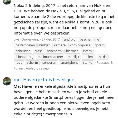
Nokia 2 Indeling: 2017 is het returnjaar van Nokia en
HOE. We hebben de Nokia 3, 5, 6, 8 al gehad en nu
komen we aan de 2 die voorlopig de kleinste telg in het
gezelschap zal zijn, want de Nokia 1 komt in 2018 ook
nog op de proppen, maar daar heb ik nog niet genoeg
informatie over. We bespreken...
cve
Onderwerp
27 dec 2017
android
bescherming
bestempelen
budget
camera
corninggorilla
gbram
geheugen
glass
hdscherm
hiermee
intern
li-ionbatterij
minimumhanteer
moeilijk
mplens
nokia
Reacties: 3
ratio
scherm
sensoren
smartphone
sterke
Forum:
Android review
met Haven je huis beveiligen.
Met Haven en enkele afgedankte Smartphones u huis
beveiligen. Je hebt misschien wel in je schuif enkele
oudere afgedankte Smartphones liggen die je niet meer
gebruikt worden kunnen een nieuw leven ingeblazen
worden en heel goedkoop je huis beveiligen. Je hebt
enkele oude(re) Smartphones in...