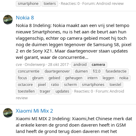
Reacties: 0
Forum:
Android review
smartphone
toeters
Nokia 8
Nokia 8 Indeling: Nokia maakt aan een vrij snel tempo
nieuwe Smartphones, nu is het aan de beurt aan hun
vlaggenschip, echter op camera gebied moet hij toch
nog de duimen leggen tegenover de Samsung S8, pixel
2 en de Sony XZ1. Maar daartegenover staan updates
wel garant, waar de concurrentie...
cve
Onderwerp
28 okt 2017
android
camera
concurrentie
daartegenover
duimen
f/2.0
fasedetectie
focus
gbram
gebied
geheugen
intern
leggen
nokia
octacore
pixel
ratio
scherm
smartphones
toestel
Reacties: 0
Forum:
Android
toestellen
trager
updates
review
Xiaomi Mi Mix 2
Xiaomi MI MIX 2 Indeling: Xiaomi,het Chinese merk dat
al enkele keren de grond doen daveren heeft in GSM
land heeft de grond terug doen daveren met het