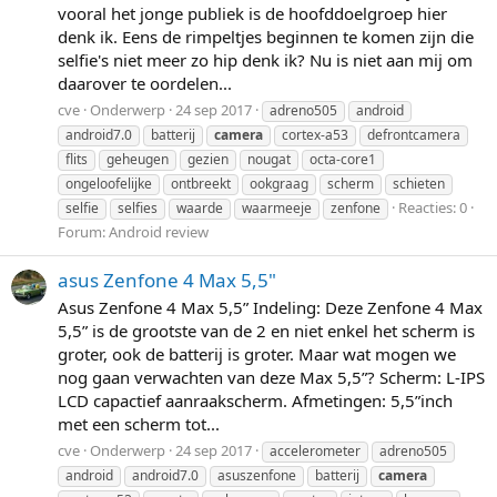
vooral het jonge publiek is de hoofddoelgroep hier
denk ik. Eens de rimpeltjes beginnen te komen zijn die
selfie's niet meer zo hip denk ik? Nu is niet aan mij om
daarover te oordelen...
cve
Onderwerp
24 sep 2017
adreno505
android
android7.0
batterij
camera
cortex-a53
defrontcamera
flits
geheugen
gezien
nougat
octa-core1
ongeloofelijke
ontbreekt
ookgraag
scherm
schieten
Reacties: 0
selfie
selfies
waarde
waarmeeje
zenfone
Forum:
Android review
asus Zenfone 4 Max 5,5"
Asus Zenfone 4 Max 5,5” Indeling: Deze Zenfone 4 Max
5,5” is de grootste van de 2 en niet enkel het scherm is
groter, ook de batterij is groter. Maar wat mogen we
nog gaan verwachten van deze Max 5,5”? Scherm: L-IPS
LCD capactief aanraakscherm. Afmetingen: 5,5”inch
met een scherm tot...
cve
Onderwerp
24 sep 2017
accelerometer
adreno505
android
android7.0
asuszenfone
batterij
camera