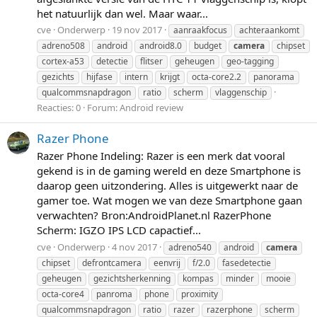
het natuurlijk dan wel. Maar waar...
cve
Onderwerp
19 nov 2017
aanraakfocus
achteraankomt
adreno508
android
android8.0
budget
camera
chipset
cortex-a53
detectie
flitser
geheugen
geo-tagging
gezichts
hijfase
intern
krijgt
octa-core2.2
panorama
qualcommsnapdragon
ratio
scherm
vlaggenschip
Reacties: 0
Forum:
Android review
Razer Phone
Razer Phone Indeling: Razer is een merk dat vooral
gekend is in de gaming wereld en deze Smartphone is
daarop geen uitzondering. Alles is uitgewerkt naar de
gamer toe. Wat mogen we van deze Smartphone gaan
verwachten? Bron:AndroidPlanet.nl RazerPhone
Scherm: IGZO IPS LCD capactief...
cve
Onderwerp
4 nov 2017
adreno540
android
camera
chipset
defrontcamera
eenvrij
f/2.0
fasedetectie
geheugen
gezichtsherkenning
kompas
minder
mooie
octa-core4
panroma
phone
proximity
qualcommsnapdragon
ratio
razer
razerphone
scherm