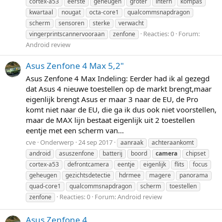
cortex-a53
eerste
geheugen
groter
intern
kompas
kwartaal
nougat
octa-core1
qualcommsnapdragon
scherm
sensoren
sterke
verwacht
Reacties: 0
Forum:
vingerprintscannervooraan
zenfone
Android review
Asus Zenfone 4 Max 5,2"
Asus Zenfone 4 Max Indeling: Eerder had ik al gezegd
dat Asus 4 nieuwe toestellen op de markt brengt,maar
eigenlijk brengt Asus er maar 3 naar de EU, de Pro
komt niet naar de EU, die ga ik dus ook niet voorstellen,
maar de MAX lijn bestaat eigenlijk uit 2 toestellen
eentje met een scherm van...
cve
Onderwerp
24 sep 2017
aanraak
achteraankomt
android
asuszenfone
batterij
boord
camera
chipset
cortex-a53
defrontcamera
eentje
eigenlijk
flits
focus
geheugen
gezichtsdetectie
hdrmee
magere
panorama
quad-core1
qualcommsnapdragon
scherm
toestellen
Reacties: 0
Forum:
Android review
zenfone
Asus Zenfone 4