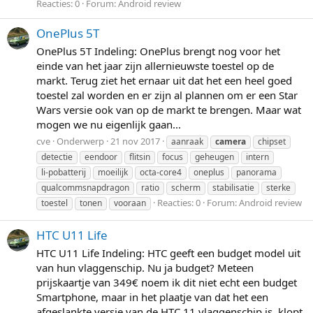
Reacties: 0
Forum:
Android review
OnePlus 5T
OnePlus 5T Indeling: OnePlus brengt nog voor het
einde van het jaar zijn allernieuwste toestel op de
markt. Terug ziet het ernaar uit dat het een heel goed
toestel zal worden en er zijn al plannen om er een Star
Wars versie ook van op de markt te brengen. Maar wat
mogen we nu eigenlijk gaan...
cve
Onderwerp
21 nov 2017
aanraak
camera
chipset
detectie
eendoor
flitsin
focus
geheugen
intern
li-pobatterij
moeilijk
octa-core4
oneplus
panorama
qualcommsnapdragon
ratio
scherm
stabilisatie
sterke
Reacties: 0
Forum:
Android review
toestel
tonen
vooraan
HTC U11 Life
HTC U11 Life Indeling: HTC geeft een budget model uit
van hun vlaggenschip. Nu ja budget? Meteen
prijskaartje van 349€ noem ik dit niet echt een budget
Smartphone, maar in het plaatje van dat het een
afgeslankte versie van de HTC 11 vlaggenschip is, klopt