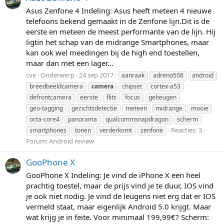
Asus Zenfone 4 Indeling: Asus heeft meteen 4 nieuwe
telefoons bekend gemaakt in de Zenfone lijn.Dit is de
eerste en meteen de meest performante van de lijn. Hij
ligtin het schap van de midrange Smartphones, maar
kan ook wel meedingen bij de high end toestellen,
maar dan met een lager...
cve
Onderwerp
24 sep 2017
aanraak
adreno508
android
breedbeeldcamera
camera
chipset
cortex-a53
defrontcamera
eerste
flits
focus
geheugen
geo-tagging
gezichtsdetectie
meteen
midrange
mooie
octa-core4
panorama
qualcommsnapdragon
scherm
Reacties: 3
smartphones
tonen
verderkomt
zenfone
Forum:
Android review
GooPhone X
GooPhone X Indeling: Je vind de iPhone X een heel
prachtig toestel, maar de prijs vind je te duur, IOS vind
je ook niet nodig. Je vind de leugens niet erg dat er IOS
vermeld staat, maar eigenlijk Android 5.0 krijgt. Maar
wat krijg je in feite. Voor minimaal 199,99€? Scherm: