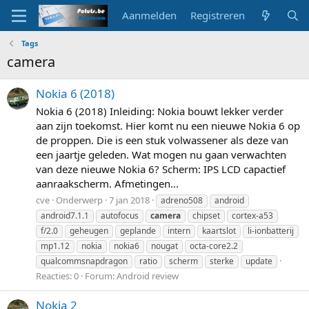
Aanmelden
Registreren
Tags
camera
Nokia 6 (2018)
Nokia 6 (2018) Inleiding: Nokia bouwt lekker verder
aan zijn toekomst. Hier komt nu een nieuwe Nokia 6 op
de proppen. Die is een stuk volwassener als deze van
een jaartje geleden. Wat mogen nu gaan verwachten
van deze nieuwe Nokia 6? Scherm: IPS LCD capactief
aanraakscherm. Afmetingen...
cve
Onderwerp
7 jan 2018
adreno508
android
android7.1.1
autofocus
camera
chipset
cortex-a53
f/2.0
geheugen
geplande
intern
kaartslot
li-ionbatterij
mp1.12
nokia
nokia6
nougat
octa-core2.2
qualcommsnapdragon
ratio
scherm
sterke
update
Reacties: 0
Forum:
Android review
Nokia 2