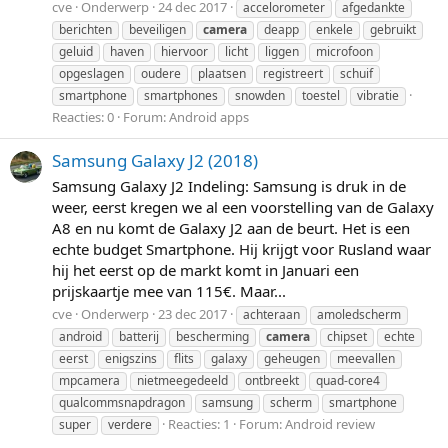
cve
Onderwerp
24 dec 2017
accelorometer
afgedankte
berichten
beveiligen
camera
deapp
enkele
gebruikt
geluid
haven
hiervoor
licht
liggen
microfoon
opgeslagen
oudere
plaatsen
registreert
schuif
smartphone
smartphones
snowden
toestel
vibratie
Reacties: 0
Forum:
Android apps
Samsung Galaxy J2 (2018)
Samsung Galaxy J2 Indeling: Samsung is druk in de
weer, eerst kregen we al een voorstelling van de Galaxy
A8 en nu komt de Galaxy J2 aan de beurt. Het is een
echte budget Smartphone. Hij krijgt voor Rusland waar
hij het eerst op de markt komt in Januari een
prijskaartje mee van 115€. Maar...
cve
Onderwerp
23 dec 2017
achteraan
amoledscherm
android
batterij
bescherming
camera
chipset
echte
eerst
enigszins
flits
galaxy
geheugen
meevallen
mpcamera
nietmeegedeeld
ontbreekt
quad-core4
qualcommsnapdragon
samsung
scherm
smartphone
Reacties: 1
Forum:
Android review
super
verdere