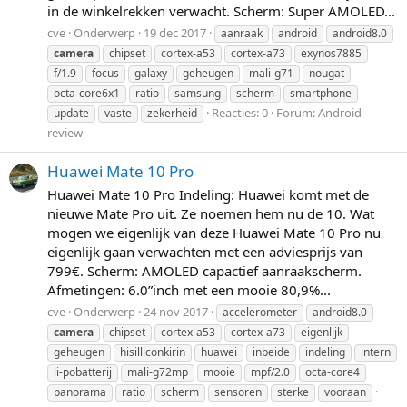
in de winkelrekken verwacht. Scherm: Super AMOLED...
cve
Onderwerp
19 dec 2017
aanraak
android
android8.0
camera
chipset
cortex-a53
cortex-a73
exynos7885
f/1.9
focus
galaxy
geheugen
mali-g71
nougat
octa-core6x1
ratio
samsung
scherm
smartphone
Reacties: 0
Forum:
Android
update
vaste
zekerheid
review
Huawei Mate 10 Pro
Huawei Mate 10 Pro Indeling: Huawei komt met de
nieuwe Mate Pro uit. Ze noemen hem nu de 10. Wat
mogen we eigenlijk van deze Huawei Mate 10 Pro nu
eigenlijk gaan verwachten met een adviesprijs van
799€. Scherm: AMOLED capactief aanraakscherm.
Afmetingen: 6.0”inch met een mooie 80,9%...
cve
Onderwerp
24 nov 2017
accelerometer
android8.0
camera
chipset
cortex-a53
cortex-a73
eigenlijk
geheugen
hisilliconkirin
huawei
inbeide
indeling
intern
li-pobatterij
mali-g72mp
mooie
mpf/2.0
octa-core4
panorama
ratio
scherm
sensoren
sterke
vooraan