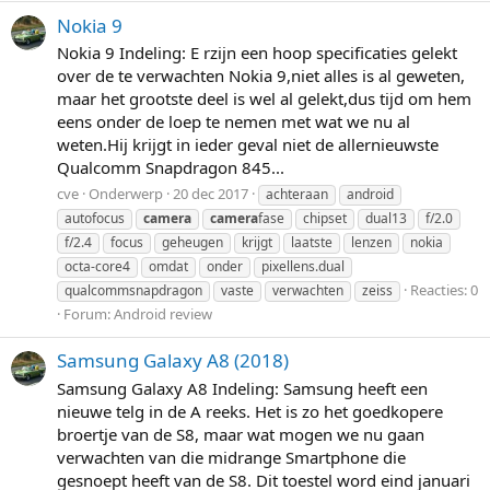
Nokia 9
Nokia 9 Indeling: E rzijn een hoop specificaties gelekt
over de te verwachten Nokia 9,niet alles is al geweten,
maar het grootste deel is wel al gelekt,dus tijd om hem
eens onder de loep te nemen met wat we nu al
weten.Hij krijgt in ieder geval niet de allernieuwste
Qualcomm Snapdragon 845...
cve
Onderwerp
20 dec 2017
achteraan
android
autofocus
camera
camera
fase
chipset
dual13
f/2.0
f/2.4
focus
geheugen
krijgt
laatste
lenzen
nokia
octa-core4
omdat
onder
pixellens.dual
Reacties: 0
qualcommsnapdragon
vaste
verwachten
zeiss
Forum:
Android review
Samsung Galaxy A8 (2018)
Samsung Galaxy A8 Indeling: Samsung heeft een
nieuwe telg in de A reeks. Het is zo het goedkopere
broertje van de S8, maar wat mogen we nu gaan
verwachten van die midrange Smartphone die
gesnoept heeft van de S8. Dit toestel word eind januari