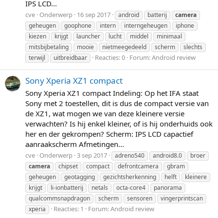
IPS LCD...
cve
Onderwerp
16 sep 2017
android
batterij
camera
geheugen
goophone
intern
interngeheugen
iphone
kiezen
krijgt
launcher
lucht
middel
minimaal
mitsbijbetaling
mooie
nietmeegedeeld
scherm
slechts
Reacties: 0
Forum:
Android review
terwijl
uitbreidbaar
Sony Xperia XZ1 compact
Sony Xperia XZ1 compact Indeling: Op het IFA staat
Sony met 2 toestellen, dit is dus de compact versie van
de XZ1, wat mogen we van deze kleinere versie
verwachten? Is hij enkel kleiner, of is hij onderhuids ook
her en der gekrompen? Scherm: IPS LCD capactief
aanraakscherm Afmetingen...
cve
Onderwerp
3 sep 2017
adreno540
android8.0
broer
camera
chipset
compact
defrontcamera
gbram
geheugen
geotagging
gezichtsherkenning
helft
kleinere
krijgt
li-ionbatterij
netals
octa-core4
panorama
qualcommsnapdragon
scherm
sensoren
vingerprintscan
Reacties: 1
Forum:
Android review
xperia