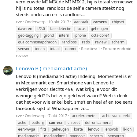
vernieuwde MI MIX,de MI MIX 2, hij is totaal vernieuwd
hij is nu totaal randloos de selfie camera steekt nog
steeds onderaan en is randloos...
cve
Onderwerp
10 okt 2017
aanraak
camera
chipset
daveren
f/2.0
fasedetectie
focus
geheugen
geo-tagging
grond
intern
iphone
octa-core4
qualcommsnapdragon
randloos
ratio
review
scherm
Reacties: 1
Forum:
Android
sensor
tonen
totaal
xiaomi
review
Lenovo B ( mediamarkt actie)
Lenovo B (mediamarkt actie) Indeling: Momenteel is er
in Mediamarkt een Smartphone van Lenovo te
verkrijgen voor slechts 49€, wat krijg je voor dit
weinige geld? Is het zijn geld wel waard? Wel ik denk
dat het voor wie enkel belt, sms't en heel af en toe eens
facebook kijkt of Whatsapp en zo...
cve
Onderwerp
7 okt 2017
accelerometer
achteraansteekt
actie
batterij
camera
chipset
defrontcamera
eenxwvga
flits
geheugen
korte
lenovo
lenovob
li-ion
mediamarkt
mediatekmt
nognooit
scherm
sensoren