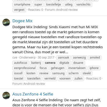
smartphone
super
toestelletje
uitleg
vanslechts
Reacties: 0
Forum:
Android review
vergeet
Dogee Mix
Dodgee Mix Indeling: Sinds Xiaomi met hun Mi MIX
een randloos toestel op de markt gekomen is komen
geregeld nieuwe toestellen met randloze toestellen op
de markt.Meestal zijn dit toestellen uit het duurdere
gamma. Maar nu kan je een toestel kopen rechtstreeks
vanuit China, dus moet je er wel...
cve
Onderwerp
30 sep 2017
aanraak
aanwezig
amoled
autofocus
batterij
camera
digitale
douane
eenprofessional
focus
geheugen
invoertaksen
iphone
isocell
kosten
review
samsung
scherm
steekt
Reacties: 0
toestel
toestellen
vermeld
vooreen
zullen
Forum:
Android review
Asus Zenfone 4 Selfie
Asus Zenfone 4 Selfie Indeling: De naam zegt het zelf,
deze is voor de mensen die het voor selfie's zijn.Dus