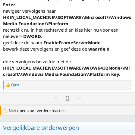
Enter
.
navigeer vervolgens naar
HKEY_LOCAL_MACHINE\\SOFTWARE\\Microsoft\\Windows
Media Foundation\\Platform.
rechtsklik nu in het rechterveld en kies hier nu voor een
nieuwe >
DWORD.
geef deze de naam
EnableFrameServerMode
.
bewerk deze vervolgens en geef deze de
waarde 0
doe vervolgens hetzelfde met de
HKEY_LOCAL_MACHINE\\SOFTWARE\\WOW6432Node\\Mi
crosoft\\Windows Media Foundation\\Platform key.
Qtex
W
a
S
S
0
a
r
t
t
d
e
e
Niet open voor verdere reacties.
e
r
m
m
i
o
o
n
Vergelijkbare onderwerpen
g
m
m
e