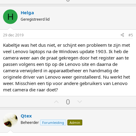
t
t
e
e
Helga
H
m
m
Geregistreerd lid
o
o
m
m
29 dec 2019
#5
h
l
Kabeltje was het dus niet, er schijnt een probleem te zijn met
o
a
veel Lenovo laptops na de Windows update 1903. Ik heb de
o
a
camera weer aan de praat gekregen door het register aan te
g
g
passen volgens een tip op de Lenovo site en daarna de
camera verwijderd in apparaatbeheer en handmatig de
originele driver van Lenovo weer geinstalleerd. Nu werkt het
weer. Misschien een tip voor andere gebruikers van Lenovo
met camera die raar doet?
S
S
0
t
t
e
e
Qtex
m
m
Beheerder
Forumleiding
Admin
o
o