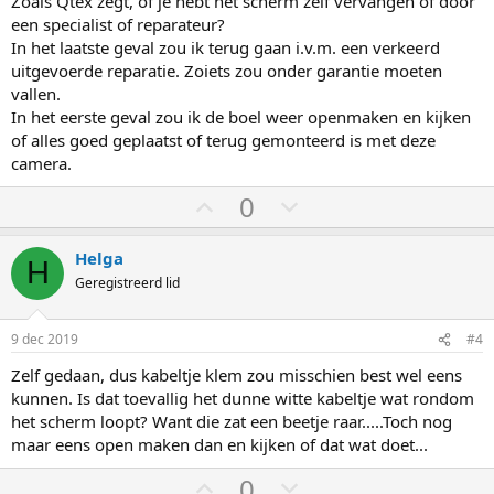
Zoals Qtex zegt, of je hebt het scherm zelf vervangen of door
een specialist of reparateur?
In het laatste geval zou ik terug gaan i.v.m. een verkeerd
uitgevoerde reparatie. Zoiets zou onder garantie moeten
vallen.
In het eerste geval zou ik de boel weer openmaken en kijken
of alles goed geplaatst of terug gemonteerd is met deze
camera.
S
S
0
t
t
e
e
Helga
H
m
m
Geregistreerd lid
o
o
m
m
9 dec 2019
#4
h
l
Zelf gedaan, dus kabeltje klem zou misschien best wel eens
o
a
kunnen. Is dat toevallig het dunne witte kabeltje wat rondom
o
a
het scherm loopt? Want die zat een beetje raar.....Toch nog
g
g
maar eens open maken dan en kijken of dat wat doet...
S
S
0