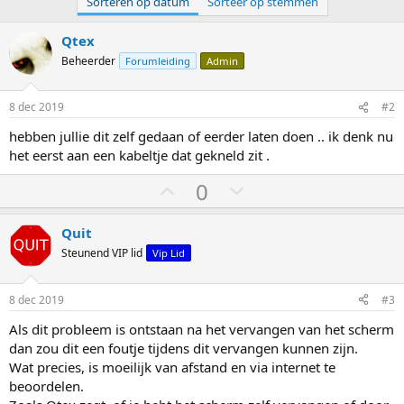
Sorteren op datum
Sorteer op stemmen
Qtex
Beheerder
Forumleiding
Admin
8 dec 2019
#2
hebben jullie dit zelf gedaan of eerder laten doen .. ik denk nu
het eerst aan een kabeltje dat gekneld zit .
S
S
0
t
t
e
e
Quit
m
m
Steunend VIP lid
Vip Lid
o
o
m
m
8 dec 2019
#3
h
l
Als dit probleem is ontstaan na het vervangen van het scherm
o
a
dan zou dit een foutje tijdens dit vervangen kunnen zijn.
o
a
Wat precies, is moeilijk van afstand en via internet te
g
g
beoordelen.