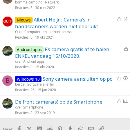
e
r
bomma camping
Netwerk
t
Reacties
5
30 mei 2022
s
a
e
l
a
n
G
Albert Heijn: Camera's in
Nieuws
o
g
e
r
handscanners worden niet gebruikt
t
s
t
Quit
Computer- en internetnieuws
e
l
i
Reacties
0
19 okt 2021
n
o
k
FX camera gratis af te halen
t
e
Androïd apps
e
ENKEL vandaag 15/10/2020.
e
l
s
n
cve
Android apps
l
Reacties
0
15 okt 2020
o
G
V
Sony camera aansluiten op pc
t
Windows 10
B
e
r
bertje
Software allerlei
e
Reacties
26
15 jan 2020
s
a
n
l
a
G
De front camera(s) op de Smartphone
o
g
e
p
cve
Smartphone
t
Reacties
2
23 sep 2019
s
i
e
l
n
n
o
i
Facebook
X (Twitter)
LinkedIn
Reddit
Pinterest
Tumblr
WhatsApp
E-mail
koppeling
Deel: