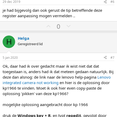
m
m
29 dec 2019
#6
h
l
je had bijgevolg dan ook gerust de tip betreffende deze
o
a
register aanpassing mogen vermelden ..
o
a
S
S
0
g
g
t
t
e
e
Helga
H
m
m
Geregistreerd lid
o
o
m
m
5 jan 2020
#7
h
l
Ok, daar had ik over gedacht maar ik wist niet dat dat
o
a
toegestaan is, anders had ik dat meteen gedaan natuurlijk. Bij
o
a
deze dan alsnog: de link naar de lenovo help-pagina
Lenovo
g
g
integrated camera not working
en hier is de oplossing door
kp1966 te vinden. Moet ik ook hier even copy-paste de
oplossing 'pikken' van deze kp1966?
mogelijke oplossing aangebracht door kp 1966
druk de
Windows key + R
, en typt
regedit
, gevolgt door