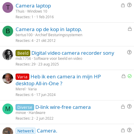
h
l
G
V
Camera laptop
n
T
:
e
r
o
a
Thuis
Windows 10
Reacties
1
1 feb 2016
s
a
o
a
l
a
g
g
Camera op de kop in laptop.
o
g
B
e
bertus100
Archief Besturingssystemen
t
Reacties
4
21 okt 2012
s
e
l
n
V
Digital video camera recorder sony
Beeld
o
r
mdc1756
Software voor beeld en video
t
Reacties
29
23 aug 2025
a
e
a
n
G
Heb ik een camera in mijn HP
Varia
g
e
p
desktop All-in-One ?
s
g
Merel
Varia
l
e
Reacties
6
17 jun 2024
o
l
G
V
D-link wire-free camera
t
o
Diverse
M
e
r
minoe
Hardware
e
s
Reacties
2
2 jun 2022
s
a
n
t
l
a
G
V
Camera.
Netwerk
o
g