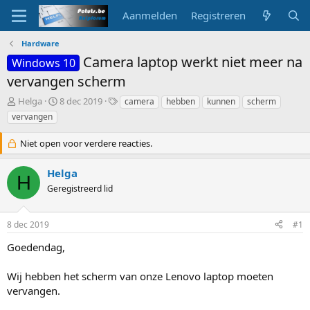
Aanmelden
Registreren
Hardware
Camera laptop werkt niet meer na
Windows 10
vervangen scherm
O
S
T
Helga
8 dec 2019
camera
hebben
kunnen
scherm
n
t
a
vervangen
d
a
g
e
r
s
Niet open voor verdere reacties.
r
t
w
d
Helga
e
a
H
r
t
Geregistreerd lid
p
u
s
m
8 dec 2019
#1
t
a
Goedendag,
r
t
e
Wij hebben het scherm van onze Lenovo laptop moeten
r
vervangen.