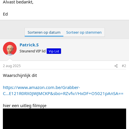
Alvast bedankt,
Ed
Sorteren op datum
Sorteer op stemmen
Patrick.S
Steunend VIP lid
Vip Lid
2 aug 2025
#2
Waarschijnlijk dit
https://www.amazon.com.be/Grabber-
C...E121R0RX0JWJMCKP&sbo=RZvfv//HxDF+O5021pAnSA==
hier een uitleg filmpje