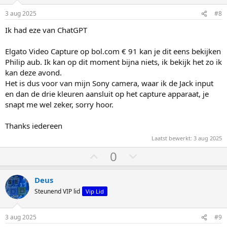
o
o
m
m
3 aug 2025
#8
h
l
Ik had eze van ChatGPT
o
a
o
a
Elgato Video Capture op bol.com € 91 kan je dit eens bekijken
g
g
Philip aub. Ik kan op dit moment bijna niets, ik bekijk het zo ik
kan deze avond.
Het is dus voor van mijn Sony camera, waar ik de Jack input
en dan de drie kleuren aansluit op het capture apparaat, je
snapt me wel zeker, sorry hoor.
Thanks iedereen
Laatst bewerkt:
3 aug 2025
S
S
0
t
t
e
e
Deus
m
m
Steunend VIP lid
Vip Lid
o
o
m
m
3 aug 2025
#9