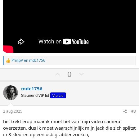
PhilipV
en
mdc1756
W
a
S
S
0
a
r
t
t
d
e
e
e
mdc1756
r
m
m
Steunend VIP lid
Vip Lid
i
o
o
n
g
m
m
2 aug 2025
#3
e
h
l
n
het trekt erop maar ik moet het van mijn video camera
:
o
a
overzetten, dus ik moet waarschijnlijk mijn jack die zich splitst
o
a
in 3 kleuren op een usb grabber zoeken,