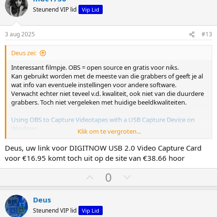
m
m
Steunend VIP lid
Vip Lid
o
o
m
m
3 aug 2025
#13
h
l
Deus zei:
o
a
o
a
Interessant filmpje. OBS = open source en gratis voor niks.
Kan gebruikt worden met de meeste van die grabbers of geeft je al
g
g
wat info van eventuele instellingen voor andere software.
Verwacht echter niet teveel v.d. kwaliteit, ook niet van die duurdere
grabbers. Toch niet vergeleken met huidige beeldkwaliteiten.
Using OBS to Capture Videotapes with a USB Capture Device on
Windows
Klik om te vergroten...
Je kan het capture pakket dat hij gebruikt aanschaffen of bv een
Deus, uw link voor DIGITNOW USB 2.0 Video Capture Card
EasyCap DC60
van €11,90.
voor €16.95 komt toch uit op de site van €38.66 hoor
EasyCao DC60 werkt met een UTV007 chip die veel, zo niet de
meeste, van die budget systemen gebruiken.
S
S
0
UTV007 audio video grabber
t
t
e
e
Zoals bv die
@Patrick.S
DIGITNOW! USB 2.0 Video Capture Card
Deus
gebruikt blijkbaar niet altijd dezelfde chips.
m
m
Steunend VIP lid
Vip Lid
Kan soms een goedopere (bv UTV007, soms iets anders ?? beter??)