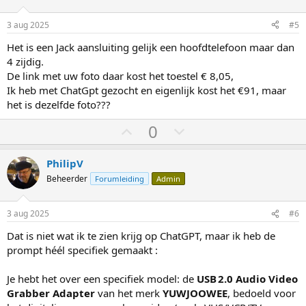
o
o
m
m
3 aug 2025
#5
h
l
Het is een Jack aansluiting gelijk een hoofdtelefoon maar dan
o
a
4 zijdig.
o
a
De link met uw foto daar kost het toestel € 8,05,
g
g
Ik heb met ChatGpt gezocht en eigenlijk kost het €91, maar
het is dezelfde foto???
S
S
0
t
t
e
e
PhilipV
m
m
Beheerder
Forumleiding
Admin
o
o
m
m
3 aug 2025
#6
h
l
Dat is niet wat ik te zien krijg op ChatGPT, maar ik heb de
o
a
prompt héél specifiek gemaakt :
o
a
g
g
Je hebt het over een specifiek model: de
USB 2.0 Audio Video
Grabber Adapter
van het merk
YUWJOOWEE
, bedoeld voor