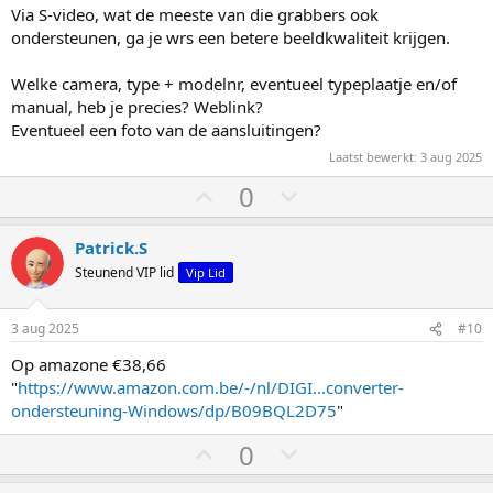
h
l
Via S-video, wat de meeste van die grabbers ook
o
a
ondersteunen, ga je wrs een betere beeldkwaliteit krijgen.
o
a
g
g
Welke camera, type + modelnr, eventueel typeplaatje en/of
manual, heb je precies? Weblink?
Eventueel een foto van de aansluitingen?
Laatst bewerkt:
3 aug 2025
S
S
0
t
t
e
e
Patrick.S
m
m
Steunend VIP lid
Vip Lid
o
o
m
m
3 aug 2025
#10
h
l
Op amazone €38,66
o
a
"
https://www.amazon.com.be/-/nl/DIGI...converter-
o
a
ondersteuning-Windows/dp/B09BQL2D75
"
g
g
S
S
0
t
t