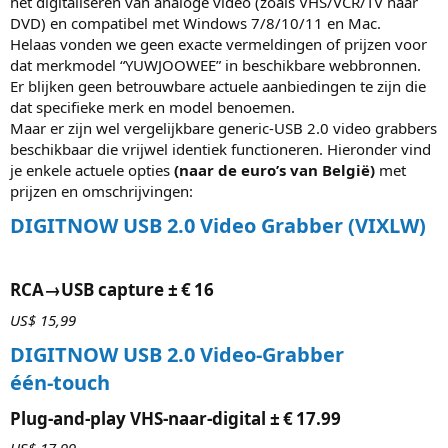
het digitaliseren van analoge video (zoals VHS/VCR/TV naar
DVD) en compatibel met Windows 7/8/10/11 en Mac.
Helaas vonden we geen exacte vermeldingen of prijzen voor
dat merkmodel “YUWJOOWEE” in beschikbare webbronnen.
Er blijken geen betrouwbare actuele aanbiedingen te zijn die
dat specifieke merk en model benoemen.
Maar er zijn wel vergelijkbare generic‑USB 2.0 video grabbers
beschikbaar die vrijwel identiek functioneren. Hieronder vind
je enkele actuele opties
(naar de euro’s van België)
met
prijzen en omschrijvingen:
DIGITNOW USB 2.0 Video Grabber (VIXLW)
RCA→USB capture ± € 16​
US$ 15,99
DIGITNOW USB 2.0 Video‑Grabber
één‑touch
Plug‑and‑play VHS‑naar‑digital ± € 17.99​