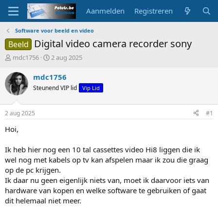
Aanmelden
Registreren
Software voor beeld en video
Digital video camera recorder sony
Beeld
O
S
mdc1756
2 aug 2025
n
t
d
a
mdc1756
e
r
Steunend VIP lid
Vip Lid
r
t
w
d
e
a
2 aug 2025
#1
r
t
p
u
Hoi,
s
m
t
Ik heb hier nog een 10 tal cassettes video Hi8 liggen die ik
a
wel nog met kabels op tv kan afspelen maar ik zou die graag
r
op de pc krijgen.
t
Ik daar nu geen eigenlijk niets van, moet ik daarvoor iets van
e
r
hardware van kopen en welke software te gebruiken of gaat
dit helemaal niet meer.