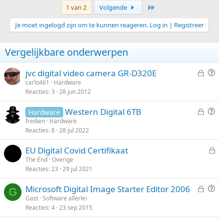
e
e
Laatste
1 van 2
Volgende
m
m
Je moet ingelogd zijn om te kunnen reageren. Log in | Registreer
o
o
m
m
Vergelijkbare onderwerpen
h
l
o
a
G
V
jvc digital video camera GR-D320E
o
a
e
r
carlo461
Hardware
g
g
Reacties
3
28 jun 2012
s
a
l
a
G
V
Western Digital 6TB
Hardware
o
g
e
r
fredien
Hardware
t
Reacties
8
28 jul 2022
s
a
e
l
a
n
EU Digital Covid Certifikaat
o
g
e
The End
Overige
t
Reacties
23
29 jul 2021
s
e
l
n
G
V
Microsoft Digital Image Starter Editor 2006
o
G
e
r
Gast
Software allerlei
t
Reacties
4
23 sep 2015
s
a
e
l
a