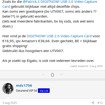
Zoals bv die
@Patrick.S
DIGITNOW! USB 2.0 Video Capture
Card
gebruikt blijkbaar niet altijd dezelfde chips.
Kan soms een goedopere (bv UTV007, soms iets anders ??
beter??) in gebruikt worden.
(Iets wat meerdere fabrikanten, bv bij ssds, ook wel eens
doen.)
Hier vind je de
DIGITNOW! USB 2.0 Video Capture Card
voor
€16,95, ipv Amazon's €38,66. Even gechekt, BE = blijkbaar
gratis shipping!
Gebtruikt dus hoogstwrs een UTV007.
Als je zoekt op Elgato, is ook niet iedereen tevreden over.
Laatst bewerkt:
3 aug 2025
S
S
0
t
t
e
e
mdc1756
m
m
Steunend VIP lid
Vip Lid
o
o
m
m
3 aug 2025
#12