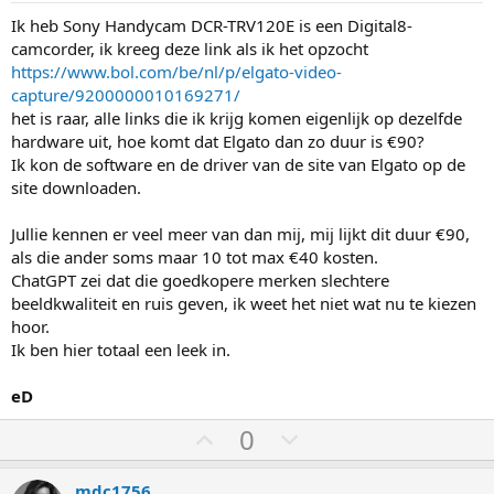
h
l
Ik heb Sony Handycam DCR-TRV120E is een Digital8-
o
a
camcorder, ik kreeg deze link als ik het opzocht
o
a
https://www.bol.com/be/nl/p/elgato-video-
g
g
capture/9200000010169271/
het is raar, alle links die ik krijg komen eigenlijk op dezelfde
hardware uit, hoe komt dat Elgato dan zo duur is €90?
Ik kon de software en de driver van de site van Elgato op de
site downloaden.
Jullie kennen er veel meer van dan mij, mij lijkt dit duur €90,
als die ander soms maar 10 tot max €40 kosten.
ChatGPT zei dat die goedkopere merken slechtere
beeldkwaliteit en ruis geven, ik weet het niet wat nu te kiezen
hoor.
Ik ben hier totaal een leek in.
eD
S
S
0
t
t
e
e
mdc1756