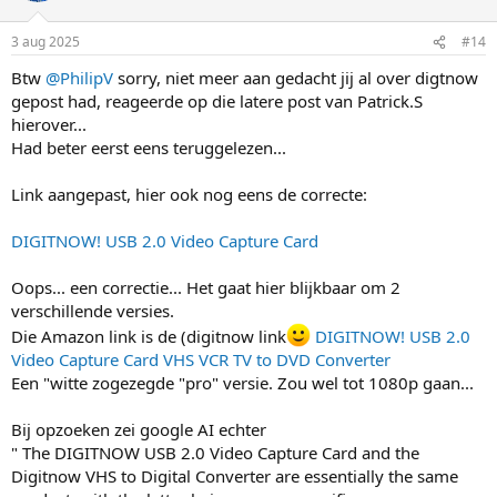
o
o
in gebruikt worden.
m
m
(Iets wat meerdere fabrikanten, bv bij ssds, ook wel eens doen.)
3 aug 2025
#14
h
l
Btw
Hier vind je de
@PhilipV
sorry, niet meer aan gedacht jij al over digtnow
DIGITNOW! USB 2.0 Video Capture Card
voor €16,95,
o
a
ipv Amazon's €38,66. Even gechekt, BE = blijkbaar gratis shipping!
gepost had, reageerde op die latere post van Patrick.S
o
a
Gebtruikt dus hoogstwrs een UTV007.
hierover...
g
g
Had beter eerst eens teruggelezen...
Als je zoekt op Elgato, is ook niet iedereen tevreden over.
Link aangepast, hier ook nog eens de correcte:
DIGITNOW! USB 2.0 Video Capture Card
Oops... een correctie... Het gaat hier blijkbaar om 2
verschillende versies.
Die Amazon link is de (digitnow link
DIGITNOW! USB 2.0
Video Capture Card VHS VCR TV to DVD Converter
Een "witte zogezegde "pro" versie. Zou wel tot 1080p gaan...
Bij opzoeken zei google AI echter
" The DIGITNOW USB 2.0 Video Capture Card and the
Digitnow VHS to Digital Converter are essentially the same