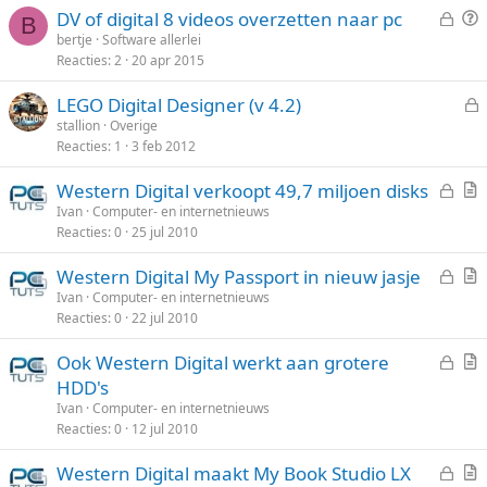
n
G
V
DV of digital 8 videos overzetten naar pc
o
g
B
e
r
bertje
Software allerlei
t
Reacties
2
20 apr 2015
s
a
e
l
a
n
LEGO Digital Designer (v 4.2)
o
g
e
stallion
Overige
t
Reacties
1
3 feb 2012
s
e
l
n
G
Western Digital verkoopt 49,7 miljoen disks
o
e
r
Ivan
Computer- en internetnieuws
t
Reacties
0
25 jul 2010
s
t
e
l
i
n
G
Western Digital My Passport in nieuw jasje
o
k
e
r
Ivan
Computer- en internetnieuws
t
e
Reacties
0
22 jul 2010
s
t
e
l
l
i
n
G
Ook Western Digital werkt aan grotere
o
k
e
r
HDD's
t
e
s
t
Ivan
Computer- en internetnieuws
e
l
l
i
Reacties
0
12 jul 2010
n
o
k
G
Western Digital maakt My Book Studio LX
t
e