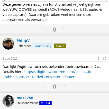
Deze generic‑versies zijn in functionaliteit vrijwel gelijk aan
wat YUWJOOWEE aanbiedt (RCA/S‑Video naar USB, audio én
video capture). Daarom gebruiken veel mensen deze
alternatieven als vervanger.
S
S
0
t
t
e
e
PhilipV
m
m
Beheerder
Forumleiding
Admin
o
o
m
m
3 aug 2025
#7
h
l
Dan lijkt Digitnow toch iets bekender (betrouwbaarder ?)...
o
a
Details hier :
https://digitnow.com/en-euro/collec...io-
o
a
grabbers-vhs-vcr-to-dvd-converter-adapters
g
g
S
S
0
t
t
e
e
mdc1756
m
m
Steunend VIP lid
Vip Lid