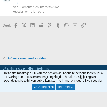
e
r
lijn
e
l
s
t
n
Ivan
Computer- en internetnieuws
l
i
Reacties
0
10 jun 2010
o
k
t
e
Facebook
X (Twitter)
LinkedIn
Reddit
Pinterest
Tumblr
WhatsApp
E-mail
koppeling
Deel:
e
l
n
Software voor beeld en video
Default style
Nederlands
Deze site maakt gebruik van cookies om de inhoud te personaliseren, jouw
Contact
Voorwaarden en regels
Privacybeleid
Help
ervaring aan te passen en om je ingelogd te houden als jij je registreert.
Hoofdpagina
R
Door deze site te blijven gebruiken, stem je in met ons gebruik van cookies.
S
S
Accepteren
Leer meer...
®
Community platform by XenForo
© 2010-2024 XenForo Ltd.