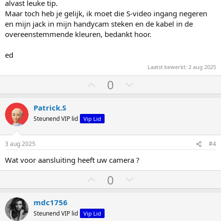
g
g
alvast leuke tip.
Maar toch heb je gelijk, ik moet die S-video ingang negeren
en mijn jack in mijn handycam steken en de kabel in de
overeenstemmende kleuren, bedankt hoor.
ed
Laatst bewerkt:
2 aug 2025
S
S
0
t
t
e
e
Patrick.S
m
m
Steunend VIP lid
Vip Lid
o
o
m
m
3 aug 2025
#4
h
l
Wat voor aansluiting heeft uw camera ?
o
a
o
a
S
S
0
g
g
t
t
e
e
mdc1756
m
m
Steunend VIP lid
Vip Lid