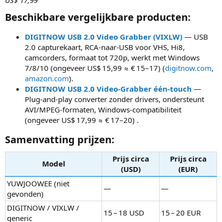
US$ 17,99
Beschikbare vergelijkbare producten:​
DIGITNOW USB 2.0 Video Grabber (VIXLW)
— USB
2.0 capturekaart, RCA‑naar‑USB voor VHS, Hi8,
camcorders, formaat tot 720p, werkt met Windows
7/8/10 (ongeveer US$ 15,99 ≈ € 15–17) (
digitnow.com
,
amazon.com
).
DIGITNOW USB 2.0 Video‑Grabber één‑touch
—
Plug‑and‑play converter zonder drivers, ondersteunt
AVI/MPEG‑formaten, Windows‑compatibiliteit
(ongeveer US$ 17,99 ≈ € 17–20) .
Samenvatting prijzen:​
Prijs circa
Prijs circa
Model
(USD)
(EUR)
YUWJOOWEE (niet
—
—
gevonden)
DIGITNOW / VIXLW /
15 – 18 USD
15 – 20 EUR
generic