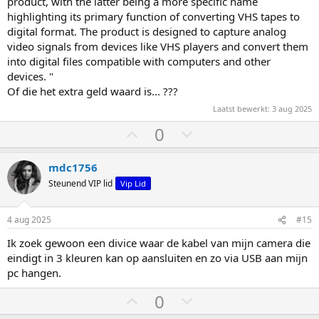
product, with the latter being a more specific name
highlighting its primary function of converting VHS tapes to
digital format. The product is designed to capture analog
video signals from devices like VHS players and convert them
into digital files compatible with computers and other
devices. "
Of die het extra geld waard is... ???
Laatst bewerkt:
3 aug 2025
S
S
0
t
t
e
e
mdc1756
m
m
Steunend VIP lid
Vip Lid
o
o
m
m
4 aug 2025
#15
h
l
Ik zoek gewoon een divice waar de kabel van mijn camera die
o
a
eindigt in 3 kleuren kan op aansluiten en zo via USB aan mijn
o
a
pc hangen.
g
g
S
S
0
t
t