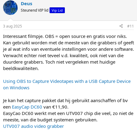
e
e
Deus
m
m
Steunend VIP lid
Vip Lid
o
o
m
m
3 aug 2025
#11
h
l
Interessant filmpje. OBS = open source en gratis voor niks.
o
a
Kan gebruikt worden met de meeste van die grabbers of geeft
o
a
je al wat info van eventuele instellingen voor andere software.
g
g
Verwacht echter niet teveel v.d. kwaliteit, ook niet van die
duurdere grabbers. Toch niet vergeleken met huidige
beeldkwaliteiten.
Using OBS to Capture Videotapes with a USB Capture Device
on Windows
Je kan het capture pakket dat hij gebruikt aanschaffen of bv
een
EasyCap DC60
van €11,90.
EasyCao DC60 werkt met een UTV007 chip die veel, zo niet de
meeste, van die budget systemen gebruiken.
UTV007 audio video grabber