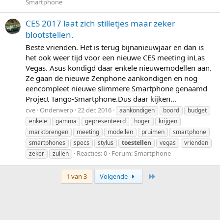
Smartphone
CES 2017 laat zich stilletjes maar zeker
blootstellen.
Beste vrienden. Het is terug bijnanieuwjaar en dan is
het ook weer tijd voor een nieuwe CES meeting inLas
Vegas. Asus kondigd daar enkele nieuwemodellen aan.
Ze gaan de nieuwe Zenphone aankondigen en nog
eencompleet nieuwe slimmere Smartphone genaamd
Project Tango-Smartphone.Dus daar kijken...
cve
Onderwerp
22 dec 2016
aankondigen
boord
budget
enkele
gamma
gepresenteerd
hoger
krijgen
marktbrengen
meeting
modellen
pruimen
smartphone
smartphones
specs
stylus
toestellen
vegas
vrienden
Reacties: 0
Forum:
Smartphone
zeker
zullen
Laatste
1 van 3
Volgende