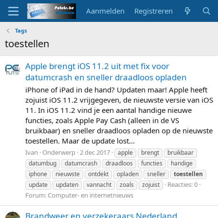
Aanmelden
Registreren
Tags
toestellen
Apple brengt iOS 11.2 uit met fix voor
datumcrash en sneller draadloos opladen
iPhone of iPad in de hand? Updaten maar! Apple heeft
zojuist iOS 11.2 vrijgegeven, de nieuwste versie van iOS
11. In iOS 11.2 vind je een aantal handige nieuwe
functies, zoals Apple Pay Cash (alleen in de VS
bruikbaar) en sneller draadloos opladen op de nieuwste
toestellen. Maar de update lost...
Ivan
Onderwerp
2 dec 2017
apple
brengt
bruikbaar
datumbug
datumcrash
draadloos
functies
handige
iphone
nieuwste
ontdekt
opladen
sneller
toestellen
Reacties: 0
update
updaten
vannacht
zoals
zojuist
Forum:
Computer- en internetnieuws
Brandweer en verzekeraars Nederland