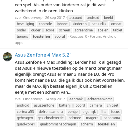
een spel. Als ouder van kinderen zal je dit vast
welbekend in de oren klinken...
cve
Onderwerp
26 sep 2017
account
android
beeld
beveiliging
controle
iphone
kinderen
natuurlijk
omdat
onder
ouder
score
screen
screentime
spelen
tablet
Reacties: 0
Forum:
Android
tieners
toestellen
vooral
apps
Asus Zenfone 4 Max 5,2"
Asus Zenfone 4 Max Indeling: Eerder had ik al gezegd
dat Asus 4 nieuwe toestellen op de markt brengt,maar
eigenlijk brengt Asus er maar 3 naar de EU, de Pro
komt niet naar de EU, die ga ik dus ook niet voorstellen,
maar de MAX lijn bestaat eigenlijk uit 2 toestellen
eentje met een scherm van...
cve
Onderwerp
24 sep 2017
aanraak
achteraankomt
android
asuszenfone
batterij
boord
camera
chipset
cortex-a53
defrontcamera
eentje
eigenlijk
flits
focus
geheugen
gezichtsdetectie
hdrmee
magere
panorama
quad-core1
qualcommsnapdragon
scherm
toestellen