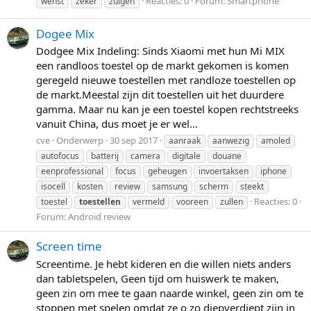
Reacties: 0
Forum:
Smartphone
wenst
zeker
zuigen
Dogee Mix
Dodgee Mix Indeling: Sinds Xiaomi met hun Mi MIX
een randloos toestel op de markt gekomen is komen
geregeld nieuwe toestellen met randloze toestellen op
de markt.Meestal zijn dit toestellen uit het duurdere
gamma. Maar nu kan je een toestel kopen rechtstreeks
vanuit China, dus moet je er wel...
cve
Onderwerp
30 sep 2017
aanraak
aanwezig
amoled
autofocus
batterij
camera
digitale
douane
eenprofessional
focus
geheugen
invoertaksen
iphone
isocell
kosten
review
samsung
scherm
steekt
Reacties: 0
toestel
toestellen
vermeld
vooreen
zullen
Forum:
Android review
Screen time
Screentime. Je hebt kideren en die willen niets anders
dan tabletspelen, Geen tijd om huiswerk te maken,
geen zin om mee te gaan naarde winkel, geen zin om te
stoppen met spelen omdat ze o zo diepverdiept zijn in