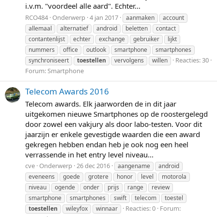
i.v.m. "voordeel alle aard". Echter...
RCO484
Onderwerp
4 jan 2017
aanmaken
account
allemaal
alternatief
android
beletten
contact
contantenlijst
echter
exchange
gebruiker
lijkt
nummers
office
outlook
smartphone
smartphones
Reacties: 30
synchroniseert
toestellen
vervolgens
willen
Forum:
Smartphone
Telecom Awards 2016
Telecom awards. Elk jaarworden de in dit jaar
uitgekomen nieuwe Smartphones op de roostergelegd
door zowel een vakjury als door labo-testen. Voor dit
jaarzijn er enkele gevestigde waarden die een award
gekregen hebben endan heb je ook nog een heel
verrassende in het entry level niveau...
cve
Onderwerp
26 dec 2016
aangename
android
eveneens
goede
grotere
honor
level
motorola
niveau
ogende
onder
prijs
range
review
smartphone
smartphones
swift
telecom
toestel
Reacties: 0
Forum:
toestellen
wileyfox
winnaar