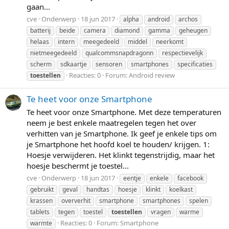
gaan...
cve
Onderwerp
18 jun 2017
alpha
android
archos
batterij
beide
camera
diamond
gamma
geheugen
helaas
intern
meegedeeld
middel
neerkomt
nietmeegedeeld
qualcommsnapdragonn
respectievelijk
scherm
sdkaartje
sensoren
smartphones
specificaties
Reacties: 0
Forum:
Android review
toestellen
Te heet voor onze Smartphone
Te heet voor onze Smartphone. Met deze temperaturen
neem je best enkele maatregelen tegen het over
verhitten van je Smartphone. Ik geef je enkele tips om
je Smartphone het hoofd koel te houden/ krijgen. 1:
Hoesje verwijderen. Het klinkt tegenstrijdig, maar het
hoesje beschermt je toestel...
cve
Onderwerp
18 jun 2017
eentje
enkele
facebook
gebruikt
geval
handtas
hoesje
klinkt
koelkast
krassen
oververhit
smartphone
smartphones
spelen
tablets
tegen
toestel
toestellen
vragen
warme
Reacties: 0
Forum:
Smartphone
warmte