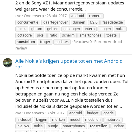
2 en de Sony XZ1. Maar daartegenover staan updates
wel garant, waar de concurrentie...
cve
Onderwerp
28 okt 2017
android
camera
concurrentie
daartegenover
duimen
f/2.0
fasedetectie
focus
gbram
gebied
geheugen
intern
leggen
nokia
octacore
pixel
ratio
scherm
smartphones
toestel
Reacties: 0
Forum:
Android
toestellen
trager
updates
review
Alle Nokia's krijgen update tot en met Android
"P"
Nokia beloofde toen ze op de markt kwamen met hun
Android Smartphones dat ze het goed zouden doen. Tot
op heden is er hen nog niet op fouten kunnen
betrappen en gaan nu nog een hele stap verder. Ze
beloven nu zelfs voor ALLE Nokia toestellen dus
inclusief de Nokia 3 dat ze geupdate worden tot en...
cve
Onderwerp
3 okt 2017
android
budget
goede
inclusief
krijgen
merken
model
modellen
motorola
nieuws
nokia
puntje
smartphones
toestellen
update