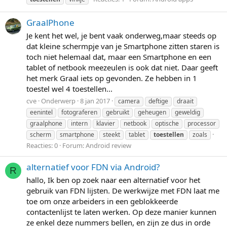
GraalPhone
Je kent het wel, je bent vaak onderweg,maar steeds op
dat kleine schermpje van je Smartphone zitten staren is
toch niet helemaal dat, maar een Smartphone en een
tablet of netbook meezeulen is ook dat niet. Daar geeft
het merk Graal iets op gevonden. Ze hebben in 1
toestel wel 4 toestellen...
cve
Onderwerp
8 jan 2017
camera
deftige
draait
eenintel
fotograferen
gebruikt
geheugen
geweldig
graalphone
intern
klavier
netbook
optische
processor
scherm
smartphone
steekt
tablet
toestellen
zoals
Reacties: 0
Forum:
Android review
alternatief voor FDN via Android?
R
hallo, Ik ben op zoek naar een alternatief voor het
gebruik van FDN lijsten. De werkwijze met FDN laat me
toe om onze arbeiders in een geblokkeerde
contactenlijst te laten werken. Op deze manier kunnen
ze enkel deze nummers bellen, en zijn ze dus in orde