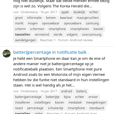
nog niet duidelijk. Maar dat beide merken ermee bezig
zijn is wel zo. Volgens The Korea Herald die...
cve
Onderwerp
16 jan 2017
apple
duidelijk
echter
groot
informatie
komen
kwartaal
maargeruchten
markt
mogen
opvouwbaar
opvouwbare
samsung
scherm
schermen
smartphone
smartphones
toestel
toestellen
vernoemd
vierde
volgens
voorsamsung
Reacties: 1
Forum:
Android review
wandelgangen
batterijpercentage in notificatie balk .
Je hebt een Smartphone en daar kan je om de ene of
andere manier niet je batterijpercentage op je
notificatiebalk plaatsen. Een Smartphone met pure
Android zoals bv een Motorola of mijn eigen Vernee
hebben bv die funtie niet standaard in hun instellingen
staan. Het is wel handig als je het...
cve
Onderwerp
14 jan 2017
android
batterij
batterijpercentage
batterijtje
bijna
echter
ervoor
installeren
instellingen
kiezen
mediatek
meegekregen
naast
percentage
schuivertje
smartphone
standaard
Reacties: 1
Forum:
Android apps
toestellen
vinkje