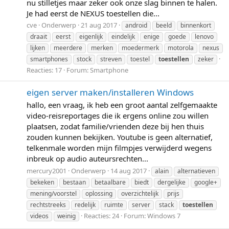
nu stilletjes maar zeker ook onze slag binnen te halen.
Je had eerst de NEXUS toestellen die...
cve
Onderwerp
21 aug 2017
android
beeld
binnenkort
draait
eerst
eigenlijk
eindelijk
enige
goede
lenovo
lijken
meerdere
merken
moedermerk
motorola
nexus
smartphones
stock
streven
toestel
toestellen
zeker
Reacties: 17
Forum:
Smartphone
eigen server maken/installeren Windows
hallo, een vraag, ik heb een groot aantal zelfgemaakte
video-reisreportages die ik ergens online zou willen
plaatsen, zodat familie/vrienden deze bij hen thuis
zouden kunnen bekijken. Youtube is geen alternatief,
telkenmale worden mijn filmpjes verwijderd wegens
inbreuk op audio auteursrechten...
mercury2001
Onderwerp
14 aug 2017
alain
alternatieven
bekeken
bestaan
betaalbare
biedt
dergelijke
google+
mening/voorstel
oplossing
overzichtelijk
prijs
rechtstreeks
redelijk
ruimte
server
stack
toestellen
Reacties: 24
Forum:
Windows 7
videos
weinig