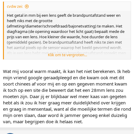
cvdw zei:
Het getal in mm bij een lens geeft de brandpuntafstand weer en
heeft niks met de grootte
(afmeting/diameter/schroefdraad/bajonetvatting) te maken. Het
diagfragma (de opening waardoor het licht gaat) bepaalt mede de
prijs van een lens. Hoe kleiner die waarde, hoe duurder de lens
(gemiddeld gezien). De brandpuntsafstand heeft niks te zien met
het aantal pixels op de sensor waarop het beeld gevormd wordt.
Als je een lens hebt met een lange brandpuntsafstand spreekt men
Klik om te vergroten...
van een telelens. Is het getal daarentegen klein, dan spreekt men
eerder van een groothoeklens.
Wat mij vooral warm maakt, ik kan het niet berekenen. Ik heb
mijn vriend google geraadpleegd en die kwam ook met dit
soort chinees af voor mij en op een gegeven moment kwam
ik toch op een site die beweert dat het een 28mm lens zou
moeten zijn. Daar jij er blijkbaar wel meer kaas van gegeten
hebt als ik zou ik hier graag meer duidelijkheid over krijgen
en graag in mensentaal, want al die moeilijke termen die rond
mijn oren slaan, daar word ik jammer genoeg enkel duizelig
van, maar begrijpen doe ik helaas niet.