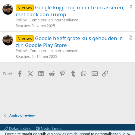
Google krijgt nog meer te incasseren,
Nieuws
r
met dank aan Trump
t
PhilipV
Computer- en internetnieuws
i
Reacties
0
4 mei 2025
k
Google heeft grote kuis gehouden in
e
Nieuws
r
zijn Google Play Store
l
t
PhilipV
Computer- en internetnieuws
i
Reacties
5
14 mei 2025
k
e
Facebook
X (Twitter)
LinkedIn
Reddit
Pinterest
Tumblr
WhatsApp
E-mail
koppeling
Deel:
l
Android review
Default style
Nederlands
Deze site maakt gebruik van cookies om de inhoud te personaliseren, jouw