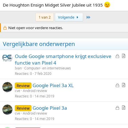
De Houghton Ensign Midget Silver Jubilee uit 1935
Laatste
1 van 2
Volgende
Niet open voor verdere reacties.
Vergelijkbare onderwerpen
G
Oude Google smartphone krijgt exclusieve
e
r
functie van Pixel 4
s
t
Ivan
Computer- en internetnieuws
l
i
Reacties
0
7 feb 2020
o
k
G
Google Pixel 3a XL
t
e
Review
e
r
cve
Android review
e
l
Reacties
0
14 mei 2019
s
t
n
l
i
G
Google Pixel 3a
Review
o
k
e
r
cve
Android review
t
e
Reacties
0
14 mei 2019
s
t
e
l
l
i
n