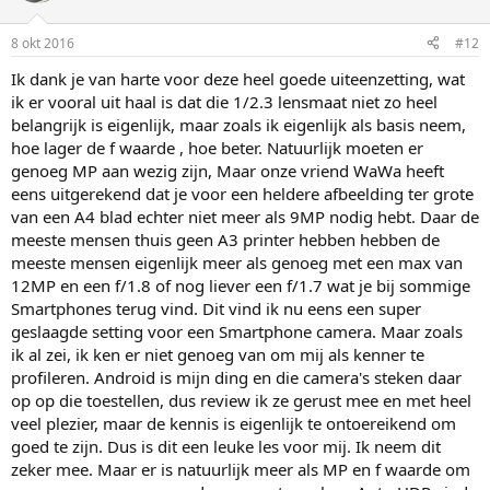
8 okt 2016
#12
Ik dank je van harte voor deze heel goede uiteenzetting, wat
ik er vooral uit haal is dat die 1/2.3 lensmaat niet zo heel
belangrijk is eigenlijk, maar zoals ik eigenlijk als basis neem,
hoe lager de f waarde , hoe beter. Natuurlijk moeten er
genoeg MP aan wezig zijn, Maar onze vriend WaWa heeft
eens uitgerekend dat je voor een heldere afbeelding ter grote
van een A4 blad echter niet meer als 9MP nodig hebt. Daar de
meeste mensen thuis geen A3 printer hebben hebben de
meeste mensen eigenlijk meer als genoeg met een max van
12MP en een f/1.8 of nog liever een f/1.7 wat je bij sommige
Smartphones terug vind. Dit vind ik nu eens een super
geslaagde setting voor een Smartphone camera. Maar zoals
ik al zei, ik ken er niet genoeg van om mij als kenner te
profileren. Android is mijn ding en die camera's steken daar
op op die toestellen, dus review ik ze gerust mee en met heel
veel plezier, maar de kennis is eigenlijk te ontoereikend om
goed te zijn. Dus is dit een leuke les voor mij. Ik neem dit
zeker mee. Maar er is natuurlijk meer als MP en f waarde om