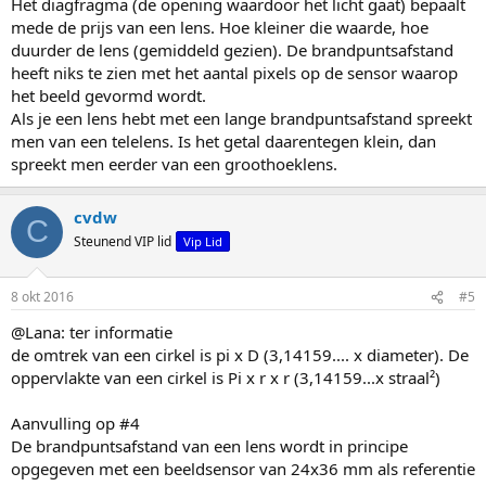
Het diagfragma (de opening waardoor het licht gaat) bepaalt
mede de prijs van een lens. Hoe kleiner die waarde, hoe
duurder de lens (gemiddeld gezien). De brandpuntsafstand
heeft niks te zien met het aantal pixels op de sensor waarop
het beeld gevormd wordt.
Als je een lens hebt met een lange brandpuntsafstand spreekt
men van een telelens. Is het getal daarentegen klein, dan
spreekt men eerder van een groothoeklens.
cvdw
C
Steunend VIP lid
Vip Lid
8 okt 2016
#5
@Lana: ter informatie
de omtrek van een cirkel is pi x D (3,14159.... x diameter). De
oppervlakte van een cirkel is Pi x r x r (3,14159...x straal²)
Aanvulling op #4
De brandpuntsafstand van een lens wordt in principe
opgegeven met een beeldsensor van 24x36 mm als referentie