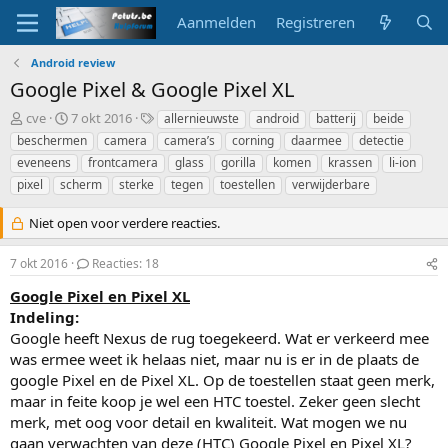
Aanmelden
Registreren
Android review
Google Pixel & Google Pixel XL
O
S
T
cve
7 okt 2016
allernieuwste
android
batterij
beide
n
t
a
beschermen
camera
camera’s
corning
daarmee
detectie
d
a
g
eveneens
frontcamera
glass
gorilla
komen
krassen
li-ion
e
r
s
pixel
scherm
sterke
tegen
toestellen
verwijderbare
r
t
w
d
Niet open voor verdere reacties.
e
a
r
t
p
u
7 okt 2016
Reacties: 18
s
m
Google Pixel en Pixel XL
t
a
Indeling:
r
Google heeft Nexus de rug toegekeerd. Wat er verkeerd mee
t
was ermee weet ik helaas niet, maar nu is er in de plaats de
e
google Pixel en de Pixel XL. Op de toestellen staat geen merk,
r
maar in feite koop je wel een HTC toestel. Zeker geen slecht
merk, met oog voor detail en kwaliteit. Wat mogen we nu
gaan verwachten van deze (HTC) Google Pixel en Pixel XL?