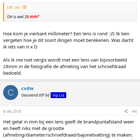
J.W. zei:
Dit is wel 28
mm²
Hoe kom je vierkant millimeter? Een lens is rond -)5 Ik ben
vergeten hoe je dit soort dingen moet berekenen. Was dacht
ik iets van π x D
Als ik me niet vergis wordt met een lens van bijvoorbeeld
28mm in de fotografie de afmeting van het schroefdraad
bedoeld.
cvdw
C
Steunend VIP lid
Vip Lid
8 okt 2016
#4
Het getal in mm bij een lens geeft de brandpuntafstand weer
en heeft niks met de grootte
(afmeting/diameter/schroefdraad/bajonetvatting) te maken.