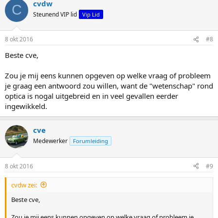
cvdw
C
Steunend VIP lid
Vip Lid
8 okt 2016
#8
Beste cve,
Zou je mij eens kunnen opgeven op welke vraag of probleem
je graag een antwoord zou willen, want de "wetenschap" rond
optica is nogal uitgebreid en in veel gevallen eerder
ingewikkeld.
cve
Medewerker
Forumleiding
8 okt 2016
#9
cvdw zei:
Beste cve,
Zou je mij eens kunnen opgeven op welke vraag of probleem je