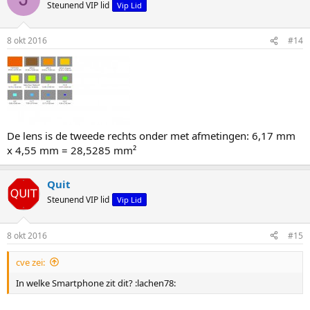
Steunend VIP lid
Vip Lid
8 okt 2016
#14
De lens is de tweede rechts onder met afmetingen: 6,17 mm
x 4,55 mm = 28,5285 mm²
Quit
Steunend VIP lid
Vip Lid
8 okt 2016
#15
cve zei:
In welke Smartphone zit dit? :lachen78: