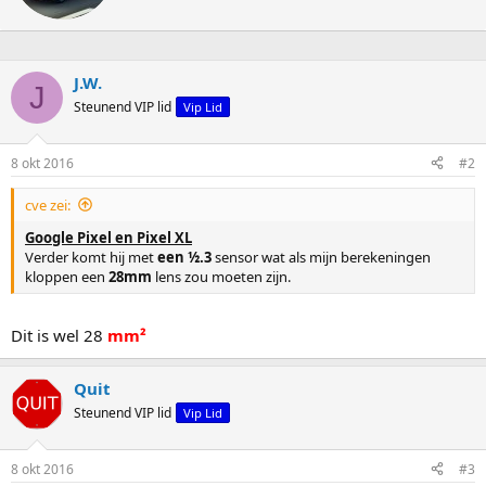
r
e
v
e
J.W.
J
n
Steunend VIP lid
Vip Lid
d
o
o
8 okt 2016
#2
r
cve zei:
Google Pixel en Pixel XL
Verder komt hij met
een ½.3
sensor wat als mijn berekeningen
kloppen een
28mm
lens zou moeten zijn.
Dit is wel 28
mm²
Quit
Steunend VIP lid
Vip Lid
8 okt 2016
#3