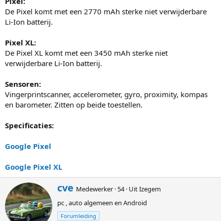
Pixel:
De Pixel komt met een 2770 mAh sterke niet verwijderbare
Li-Ion batterij.
Pixel XL:
De Pixel XL komt met een 3450 mAh sterke niet
verwijderbare Li-Ion batterij.
Sensoren:
Vingerprintscanner, accelerometer, gyro, proximity, kompas
en barometer. Zitten op beide toestellen.
Specificaties:
Google Pixel
Google Pixel XL
G
cve
Medewerker
·
54
·
Uit
Izegem
e
pc , auto algemeen en Android
s
c
Forumleiding
h