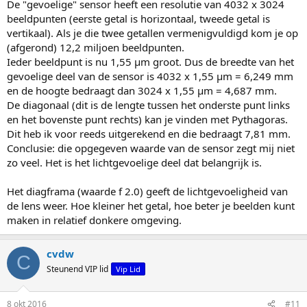
De "gevoelige" sensor heeft een resolutie van 4032 x 3024
beeldpunten (eerste getal is horizontaal, tweede getal is
vertikaal). Als je die twee getallen vermenigvuldigd kom je op
(afgerond) 12,2 miljoen beeldpunten.
Ieder beeldpunt is nu 1,55 µm groot. Dus de breedte van het
gevoelige deel van de sensor is 4032 x 1,55 µm = 6,249 mm
en de hoogte bedraagt dan 3024 x 1,55 µm = 4,687 mm.
De diagonaal (dit is de lengte tussen het onderste punt links
en het bovenste punt rechts) kan je vinden met Pythagoras.
Dit heb ik voor reeds uitgerekend en die bedraagt 7,81 mm.
Conclusie: die opgegeven waarde van de sensor zegt mij niet
zo veel. Het is het lichtgevoelige deel dat belangrijk is.
Het diagframa (waarde f 2.0) geeft de lichtgevoeligheid van
de lens weer. Hoe kleiner het getal, hoe beter je beelden kunt
maken in relatief donkere omgeving.
cvdw
C
Steunend VIP lid
Vip Lid
8 okt 2016
#11