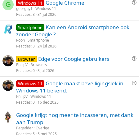
V
Google Chrome
Windows 11
o
k
G
r
georguy1
Windows 11
t
e
Reacties
8
31 jul 2026
a
e
l
a
n
Kan een Android smartphone ook
Smartphone
g
zonder Google ?
Roon
Smartphone
Reacties
8
24 jul 2026
V
Edge voor Google gebruikers
Browser
r
PhilipV
Browsers
Reacties
0
3 jul 2026
a
a
V
Google maakt beveiligingslek in
Windows 11
g
r
Windows 11 bekend.
a
PhilipV
Windows 11
a
Reacties
0
16 dec 2025
g
Google krijgt nog meer te incasseren, met dank
aan Trump
Pagadder
Overige
Reacties
5
5 mei 2025