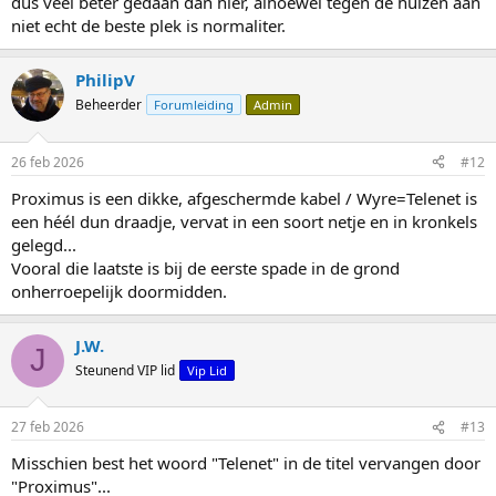
dus veel beter gedaan dan hier, alhoewel tegen de huizen aan
niet echt de beste plek is normaliter.
PhilipV
Beheerder
Forumleiding
Admin
26 feb 2026
#12
Proximus is een dikke, afgeschermde kabel / Wyre=Telenet is
een héél dun draadje, vervat in een soort netje en in kronkels
gelegd...
Vooral die laatste is bij de eerste spade in de grond
onherroepelijk doormidden.
J.W.
J
Steunend VIP lid
Vip Lid
27 feb 2026
#13
Misschien best het woord "Telenet" in de titel vervangen door
"Proximus"...