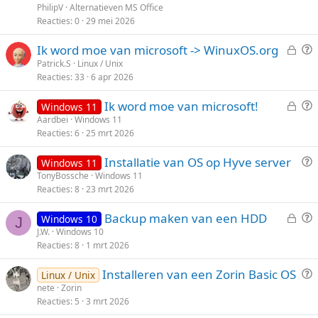
t
PhilipV
Alternatieven MS Office
i
Reacties
0
29 mei 2026
k
G
V
Ik word moe van microsoft -> WinuxOS.org
e
e
r
Patrick.S
Linux / Unix
l
Reacties
33
6 apr 2026
s
a
l
a
G
V
Ik word moe van microsoft!
Windows 11
o
g
e
r
Aardbei
Windows 11
t
Reacties
6
25 mrt 2026
s
a
e
l
a
n
V
Installatie van OS op Hyve server
Windows 11
o
g
r
TonyBossche
Windows 11
t
Reacties
8
23 mrt 2026
a
e
a
n
G
V
Backup maken van een HDD
Windows 10
g
J
e
r
J.W.
Windows 10
Reacties
8
1 mrt 2026
s
a
l
a
V
Installeren van een Zorin Basic OS
Linux / Unix
o
g
r
nete
Zorin
t
Reacties
5
3 mrt 2026
a
e
a