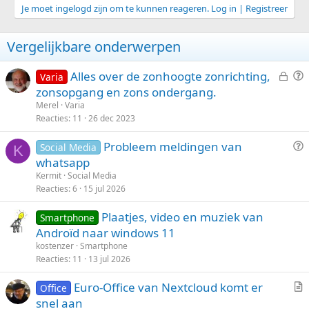
Je moet ingelogd zijn om te kunnen reageren. Log in | Registreer
Vergelijkbare onderwerpen
G
V
Alles over de zonhoogte zonrichting,
Varia
e
r
zonsopgang en zons ondergang.
s
a
Merel
Varia
l
a
Reacties
11
26 dec 2023
o
g
V
Probleem meldingen van
t
Social Media
K
r
whatsapp
e
a
n
Kermit
Social Media
a
Reacties
6
15 jul 2026
g
Plaatjes, video en muziek van
Smartphone
Androïd naar windows 11
kostenzer
Smartphone
Reacties
11
13 jul 2026
Euro-Office van Nextcloud komt er
Office
r
snel aan