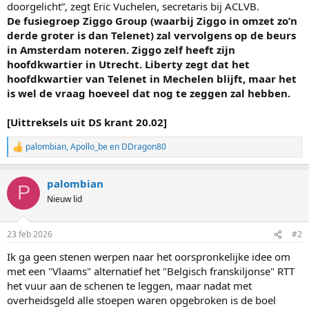
doorgelicht”, zegt Eric Vuchelen, secretaris bij ACLVB.
De fusiegroep Ziggo Group (waarbij Ziggo in omzet zo’n
derde groter is dan Telenet) zal vervolgens op de beurs
in Amsterdam noteren. Ziggo zelf heeft zijn
hoofdkwartier in Utrecht. Liberty zegt dat het
hoofdkwartier van Telenet in Mechelen blijft, maar het
is wel de vraag hoeveel dat nog te zeggen zal hebben.
[Uittreksels uit DS krant 20.02]
palombian
,
Apollo_be
en
DDragon80
W
a
a
palombian
r
P
d
Nieuw lid
e
r
i
23 feb 2026
#2
n
g
Ik ga geen stenen werpen naar het oorspronkelijke idee om
e
met een "Vlaams" alternatief het "Belgisch franskiljonse" RTT
n
:
het vuur aan de schenen te leggen, maar nadat met
overheidsgeld alle stoepen waren opgebroken is de boel