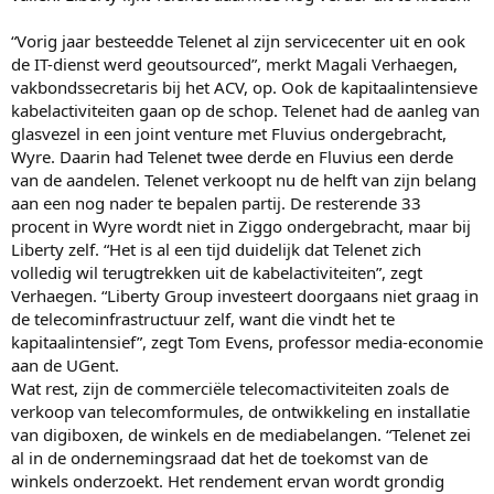
“Vorig jaar besteedde Telenet al zijn servicecenter uit en ook
de IT-dienst werd geoutsourced”, merkt Magali Verhaegen,
vakbondssecretaris bij het ACV, op. Ook de kapitaalintensieve
kabelactiviteiten gaan op de schop. Telenet had de aanleg van
glasvezel in een joint venture met Fluvius ondergebracht,
Wyre. Daarin had Telenet twee derde en Fluvius een derde
van de aandelen. Telenet verkoopt nu de helft van zijn belang
aan een nog nader te bepalen partij. De resterende 33
procent in Wyre wordt niet in Ziggo ondergebracht, maar bij
Liberty zelf. “Het is al een tijd duidelijk dat Telenet zich
volledig wil terugtrekken uit de kabelactiviteiten”, zegt
Verhaegen. “Liberty Group investeert doorgaans niet graag in
de telecominfrastructuur zelf, want die vindt het te
kapitaalintensief”, zegt Tom Evens, professor media-economie
aan de UGent.
Wat rest, zijn de commerciële telecomactiviteiten zoals de
verkoop van telecomformules, de ontwikkeling en installatie
van digiboxen, de winkels en de mediabelangen. “Telenet zei
al in de ondernemingsraad dat het de toekomst van de
winkels onderzoekt. Het rendement ervan wordt grondig