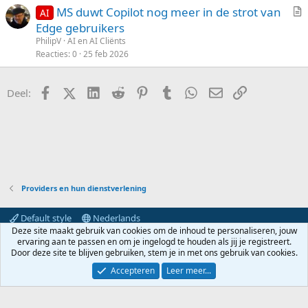
n
MS duwt Copilot nog meer in de strot van
AI
g
r
Edge gebruikers
t
PhilipV
AI en AI Cliënts
i
Reacties
0
25 feb 2026
k
e
Facebook
X (Twitter)
LinkedIn
Reddit
Pinterest
Tumblr
WhatsApp
E-mail
koppeling
Deel:
l
Providers en hun dienstverlening
Default style
Nederlands
Deze site maakt gebruik van cookies om de inhoud te personaliseren, jouw
Contact
Voorwaarden en regels
Privacybeleid
Help
ervaring aan te passen en om je ingelogd te houden als jij je registreert.
Hoofdpagina
R
Door deze site te blijven gebruiken, stem je in met ons gebruik van cookies.
S
S
Accepteren
Leer meer...
®
Community platform by XenForo
© 2010-2024 XenForo Ltd.