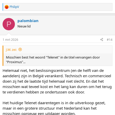
PhilipV
W
a
a
palombian
r
P
d
Nieuw lid
e
r
i
1 mrt 2026
#14
n
g
J.W. zei:
e
n
Misschien best het woord "Telenet" in de titel vervangen door
:
"Proximus"...
Helemaal niet, het beslissingscentrum (en de helft van de
aandelen) zijn in België verankerd. Technisch en commercieel
doen zij het de laatste tijd helemaal niet slecht. En dat het
misschien wat teveel kost en het lang kan duren om het terug
te verdienen hebben ze ondertussen ook door.
Het huidige Telenet daarentegen is in de uitverkoop gezet,
maar in een grotere structuur met Nederland kan het
misschien opnieuw een uitdager worden.