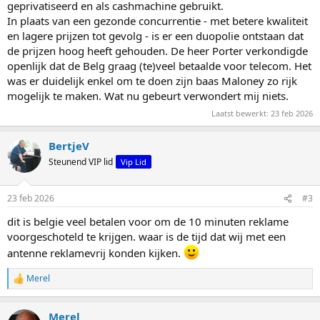
geprivatiseerd en als cashmachine gebruikt.
In plaats van een gezonde concurrentie - met betere kwaliteit
en lagere prijzen tot gevolg - is er een duopolie ontstaan dat
de prijzen hoog heeft gehouden. De heer Porter verkondigde
openlijk dat de Belg graag (te)veel betaalde voor telecom. Het
was er duidelijk enkel om te doen zijn baas Maloney zo rijk
mogelijk te maken. Wat nu gebeurt verwondert mij niets.
Laatst bewerkt:
23 feb 2026
BertjeV
Steunend VIP lid
Vip Lid
23 feb 2026
#3
dit is belgie veel betalen voor om de 10 minuten reklame
voorgeschoteld te krijgen. waar is de tijd dat wij met een
antenne reklamevrij konden kijken.
Merel
W
a
a
Merel
r