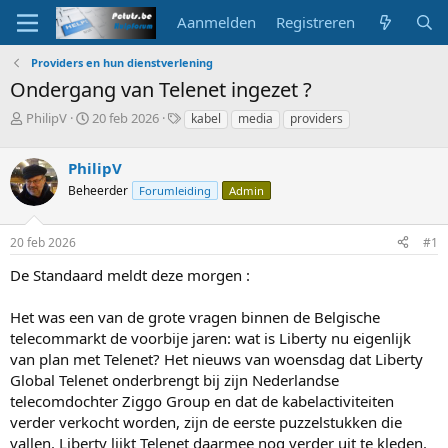
Aanmelden
Registreren
Providers en hun dienstverlening
Ondergang van Telenet ingezet ?
O
S
T
PhilipV
20 feb 2026
kabel
media
providers
n
t
a
d
a
g
PhilipV
e
r
s
r
t
Beheerder
Forumleiding
Admin
w
d
e
a
20 feb 2026
#1
r
t
p
u
De Standaard meldt deze morgen :
s
m
t
a
Het was een van de grote vragen binnen de Belgische
r
telecommarkt de voorbije jaren: wat is Liberty nu eigenlijk
t
van plan met Telenet? Het nieuws van woensdag dat Liberty
e
Global Telenet onderbrengt bij zijn Nederlandse
r
telecomdochter Ziggo Group en dat de kabelactiviteiten
verder verkocht worden, zijn de eerste puzzelstukken die
vallen. Liberty lijkt Telenet daarmee nog verder uit te kleden.