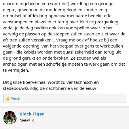
daarom ingebed in een soort net) wordt op een geringe
diepte, gewoon in de modder gelegd en zonder enig
omhulsel of afdekking opnieuw met aarde bedekt, effe
aanstampen en plaveien er terug over. Niet erg zorgvuldig,
zodat je de dag nadien ook kan voorspellen waar in het
vervolg de plassen op de stoepen zullen staan en ziet waar de
afritten zullen verzakken... Vraag me ook af hoe ze bij een
volgende 'opening' van het voetpad overigens te werk zullen
gaan - die kabels worden met quasi zekerheid dan terug uit
de grond gerukt en onderbroken. Ze zouden wel als
archeologen met een schoffeltje moeten te werk gaan om dat
te vermijden.
Dit ganse fiberverhaal wordt zuiver technisch en
stedebouwkundig de nachtmerrie van de eeuw !
Merel
W
a
a
Black Tiger
r
d
Nieuw lid
e
r