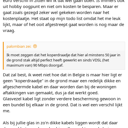
euro verschil in zitten wil ik dat wel gaan doen. Is immers ook
uit hobby oogpunt en niet om kosten te besparen. Maar er
gaat zoals gezegd zeker wel gekeken worden naar het
kostenplaatje. Het staat op mijn todo list omdat het me leuk
lijkt, maar of het ooit afgestreept gaat worden is nog maar de
vraag.
palombian zei:
Ik moet zeggen dat het koperdraadje dat hier al minstens 50 jaar in
de grond stak altijd perfect heeft gewerkt en sinds VDSL (het
maximum van) 90 Mbps doorgaf.
Dat zal best, ik weet niet hoe dat in Belgie is maar hier ligt er
geen "koperdraadje" in de grond maar een redelijk dikke en
afgeschermde kabel en daar worden dan bij de woningen
aftakkingen van gemaakt, dus ja dat werkt goed.
Glasvezel kabel ligt zonder verdere bescherming gewoon in
een bundel bij elkaar in de grond. Dat is wel een verschil lijkt
me.
Als bij jullie glas in zo'n dikke kabels liggen wordt dat daar