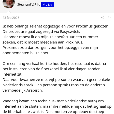
d
Steunend VIP lid
Vip Lid
e
r
i
23 feb 2026
#4
n
g
Ik heb onlangs Telenet opgezegd en voor Proximus gekozen.
e
De procedure gaat zogezegd via Easyswitch.
n
:
Hiervoor moest ik op mijn Telenetfactuur een nummer
zoeken, dat ik moest meedelen aan Proximus.
Proximus zou dan zorgen voor het opzeggen van mijn
abonnementen bij Telenet.
Om een lang verhaal kort te houden, het resultaat is dat na
het installeren van de fiberkabel ik al vier dagen zonder
internet zit.
Daarvoor kwamen ze met vijf personen waarvan geen enkele
Nederlands sprak. Een persoon sprak Frans en de anderen
vermoedelijk Arabisch.
Vandaag kwam een technicus (met Nederlandse auto) om
internet aan te sluiten, maar die meldde mij dat het signaal op
de fiberkabel te zwak is. Dus moeten ze opnieuw de stoep